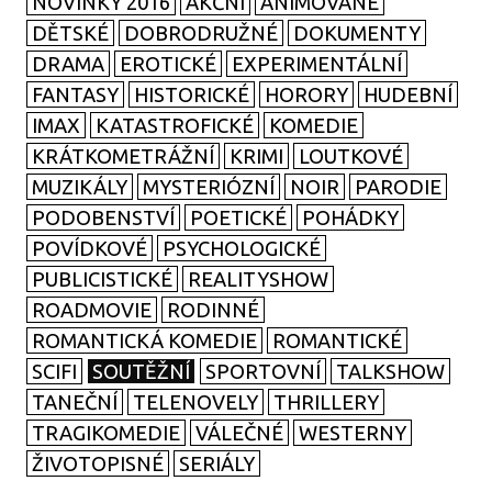
NOVINKY 2016
AKČNÍ
ANIMOVANÉ
DĚTSKÉ
DOBRODRUŽNÉ
DOKUMENTY
DRAMA
EROTICKÉ
EXPERIMENTÁLNÍ
FANTASY
HISTORICKÉ
HORORY
HUDEBNÍ
IMAX
KATASTROFICKÉ
KOMEDIE
KRÁTKOMETRÁŽNÍ
KRIMI
LOUTKOVÉ
MUZIKÁLY
MYSTERIÓZNÍ
NOIR
PARODIE
PODOBENSTVÍ
POETICKÉ
POHÁDKY
POVÍDKOVÉ
PSYCHOLOGICKÉ
PUBLICISTICKÉ
REALITYSHOW
ROADMOVIE
RODINNÉ
ROMANTICKÁ KOMEDIE
ROMANTICKÉ
SCIFI
SOUTĚŽNÍ
SPORTOVNÍ
TALKSHOW
TANEČNÍ
TELENOVELY
THRILLERY
TRAGIKOMEDIE
VÁLEČNÉ
WESTERNY
ŽIVOTOPISNÉ
SERIÁLY