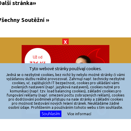
Další stránka»
Všechny Soutěžní »
X
© 2026
zkouknoutfilm.cz
Všechna práva vyhrazena.
Tyto webové stránky používají cookies.
Powered by
Jedná se o nezbytné cookies, bez nichž by nebylo možné stránky či vámi
vyžádanou službu reálně provozovat. Zahrnují např. technicky nezbytné
cookies, vč. zajišťujících IT bezpečnost, cookies pro ukládání vámi
Reklama
zvolených nastavení (např. jazyková nastavení), cookies nutné pro
komunikaci (např. tzv. load balancing cookies), základní cookies pro
Sítě
fungování reklamy (např. omezení počtu zobrazených reklam), cookies
pro dodržování podmínek přístupu na naše stránky a základní cookies
Redakce
pro možnost testování nových řešení stránek. Neukládáme žádné
osobní údaje. Prohlížením a používáním tohoto webu s tím souhlasíte.
Souhlasím
Jakékoliv užití obsahu je bez souhlasu provozovatele zakázáno.
Více informací