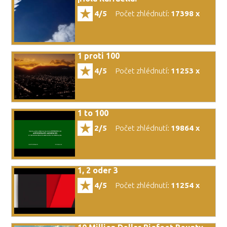
4/5
Počet zhlédnutí:
17398 x
1 proti 100
4/5
Počet zhlédnutí:
11253 x
1 to 100
2/5
Počet zhlédnutí:
19864 x
1, 2 oder 3
4/5
Počet zhlédnutí:
11254 x