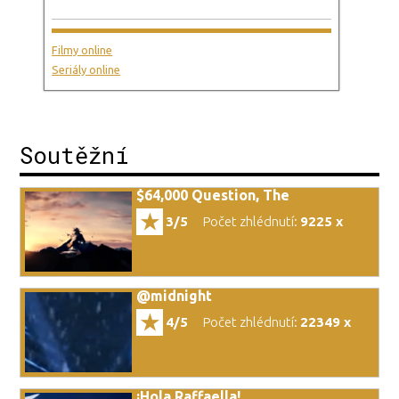
Filmy online
Seriály online
Soutěžní
$64,000 Question, The
3/5
Počet zhlédnutí:
9225 x
@midnight
4/5
Počet zhlédnutí:
22349 x
¡Hola Raffaella!