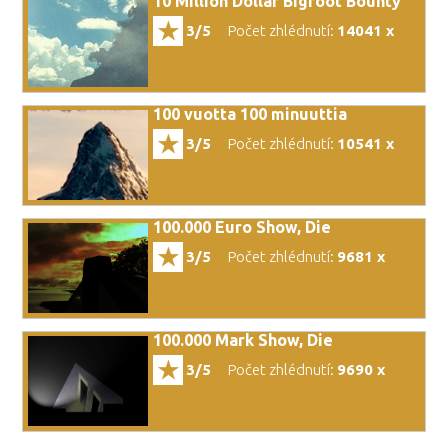
10 Million Dollar Bigfoot Bounty
3/5
Počet zhlédnutí:
14041 x
100 vuotta 100 minuuttia
3/5
Počet zhlédnutí:
10541 x
100.000 Euro Show, Die
3/5
Počet zhlédnutí:
9681 x
100.000 Mark Show, Die
3/5
Počet zhlédnutí:
9690 x