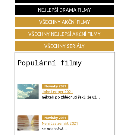
NEJLEPŠÍ DRAMA FILMY
VŠECHNY AKČNÍ FILMY
VŠECHNY NEJLEPŠÍ AKČNÍ FILMY
VŠECHNY SERIÁLY
Populární filmy
Novinky 2021
John Ledger 2021
někteří po zhlédnutí řekli, že už…
Novinky 2021
Není čas zemřít 2021
se odehrává…