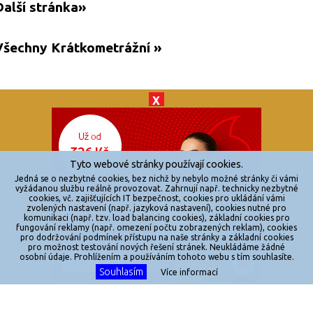
Další stránka»
Všechny Krátkometrážní »
X
© 2026
zkouknoutfilm.cz
Všechna práva vyhrazena.
Tyto webové stránky používají cookies.
Powered by
Jedná se o nezbytné cookies, bez nichž by nebylo možné stránky či vámi
vyžádanou službu reálně provozovat. Zahrnují např. technicky nezbytné
cookies, vč. zajišťujících IT bezpečnost, cookies pro ukládání vámi
Reklama
zvolených nastavení (např. jazyková nastavení), cookies nutné pro
komunikaci (např. tzv. load balancing cookies), základní cookies pro
Sítě
fungování reklamy (např. omezení počtu zobrazených reklam), cookies
pro dodržování podmínek přístupu na naše stránky a základní cookies
Redakce
pro možnost testování nových řešení stránek. Neukládáme žádné
osobní údaje. Prohlížením a používáním tohoto webu s tím souhlasíte.
Souhlasím
Jakékoliv užití obsahu je bez souhlasu provozovatele zakázáno.
Více informací