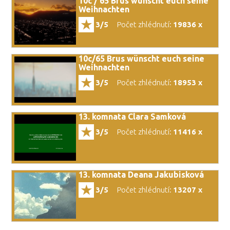
10c / 65 Brus wünscht euch seine
Weihnachten
3/5
Počet zhlédnutí:
19836 x
10c/65 Brus wünscht euch seine
Weihnachten
3/5
Počet zhlédnutí:
18953 x
13. komnata Clara Samková
3/5
Počet zhlédnutí:
11416 x
13. komnata Deana Jakubisková
3/5
Počet zhlédnutí:
13207 x