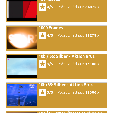
4/5
Počet zhlédnutí:
24875 x
1000 Frames
4/5
Počet zhlédnutí:
11278 x
10b / 65: Silber - Aktion Brus
3/5
Počet zhlédnutí:
13188 x
10b/65: Silber - Aktion Brus
3/5
Počet zhlédnutí:
12306 x