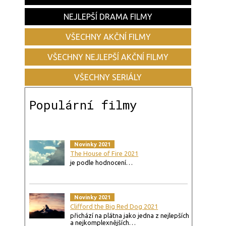
NEJLEPŠÍ DRAMA FILMY
VŠECHNY AKČNÍ FILMY
VŠECHNY NEJLEPŠÍ AKČNÍ FILMY
VŠECHNY SERIÁLY
Populární filmy
Novinky 2021
The House of Fire 2021
je podle hodnocení…
Novinky 2021
Clifford the Big Red Dog 2021
přichází na plátna jako jedna z nejlepších
a nejkomplexnějších…