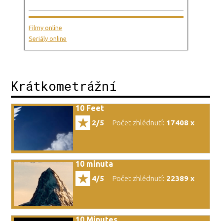
Filmy online
Seriály online
Krátkometrážní
10 Feet
2/5
Počet zhlédnutí:
17408 x
10 minuta
4/5
Počet zhlédnutí:
22389 x
10 Minutes