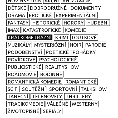
NOVINKY 2016
AKČNÍ
ANIMOVANÉ
DĚTSKÉ
DOBRODRUŽNÉ
DOKUMENTY
DRAMA
EROTICKÉ
EXPERIMENTÁLNÍ
FANTASY
HISTORICKÉ
HORORY
HUDEBNÍ
IMAX
KATASTROFICKÉ
KOMEDIE
KRÁTKOMETRÁŽNÍ
KRIMI
LOUTKOVÉ
MUZIKÁLY
MYSTERIÓZNÍ
NOIR
PARODIE
PODOBENSTVÍ
POETICKÉ
POHÁDKY
POVÍDKOVÉ
PSYCHOLOGICKÉ
PUBLICISTICKÉ
REALITYSHOW
ROADMOVIE
RODINNÉ
ROMANTICKÁ KOMEDIE
ROMANTICKÉ
SCIFI
SOUTĚŽNÍ
SPORTOVNÍ
TALKSHOW
TANEČNÍ
TELENOVELY
THRILLERY
TRAGIKOMEDIE
VÁLEČNÉ
WESTERNY
ŽIVOTOPISNÉ
SERIÁLY