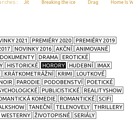
arches:
Jit
Breaking the ice
Drag
Home Is W
INKY 2021
PREMIÉRY 2020
PREMIÉRY 2019
2017
NOVINKY 2016
AKČNÍ
ANIMOVANÉ
DOKUMENTY
DRAMA
EROTICKÉ
Y
HISTORICKÉ
HORORY
HUDEBNÍ
IMAX
KRÁTKOMETRÁŽNÍ
KRIMI
LOUTKOVÉ
NOIR
PARODIE
PODOBENSTVÍ
POETICKÉ
SYCHOLOGICKÉ
PUBLICISTICKÉ
REALITYSHOW
OMANTICKÁ KOMEDIE
ROMANTICKÉ
SCIFI
ALKSHOW
TANEČNÍ
TELENOVELY
THRILLERY
WESTERNY
ŽIVOTOPISNÉ
SERIÁLY