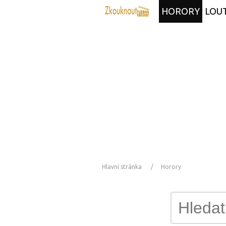
HORORY
LOU
Hlavní stránka
Horory