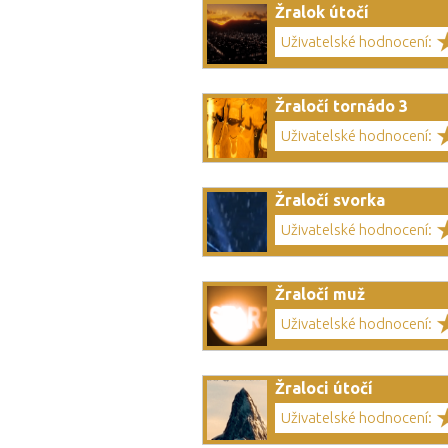
Žralok útočí
Uživatelské hodnocení:
Žraločí tornádo 3
Uživatelské hodnocení:
Žraločí svorka
Uživatelské hodnocení:
Žraločí muž
Uživatelské hodnocení:
Žraloci útočí
Uživatelské hodnocení: