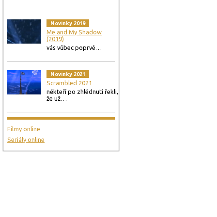
Novinky 2019
Me and My Shadow
(2019)
vás vůbec poprvé…
Novinky 2021
Scrambled 2021
někteří po zhlédnutí řekli,
že už…
Filmy online
Seriály online