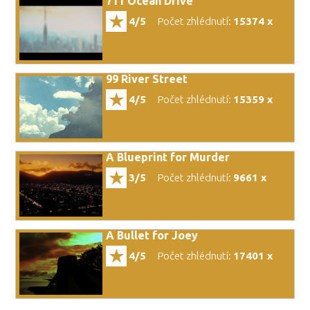
711 Ocean Drive
4/5
Počet zhlédnutí:
15374 x
99 River Street
4/5
Počet zhlédnutí:
15359 x
A Blueprint for Murder
3/5
Počet zhlédnutí:
9661 x
A Bullet for Joey
4/5
Počet zhlédnutí:
17401 x