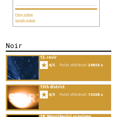
Filmy online
Seriály online
Noir
13. revír
4/5
Počet zhlédnutí:
24856 x
13th district
4/5
Počet zhlédnutí:
13308 x
18: Woorideului sungjang