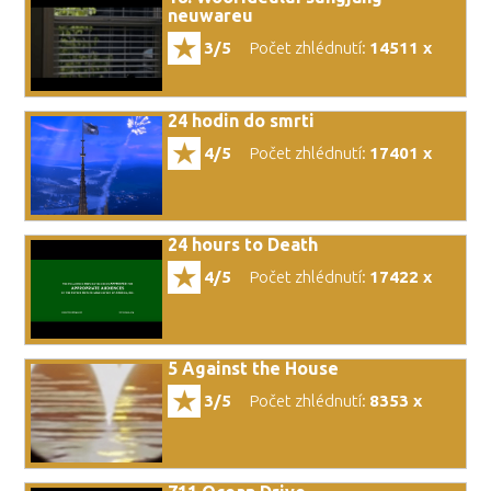
neuwareu
3/5
Počet zhlédnutí:
14511 x
24 hodin do smrti
4/5
Počet zhlédnutí:
17401 x
24 hours to Death
4/5
Počet zhlédnutí:
17422 x
5 Against the House
3/5
Počet zhlédnutí:
8353 x