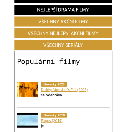
NEJLEPŠÍ DRAMA FILMY
VŠECHNY AKČNÍ FILMY
VŠECHNY NEJLEPŠÍ AKČNÍ FILMY
VŠECHNY SERIÁLY
Populární filmy
Novinky 2025
Diddy: Monster’s Fall (2025)
se odehrává…
Novinky 2019
Fagus (2019)
je…