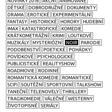
NOVINKY 2016
AKČNÍ
ANIMOVANÉ
DĚTSKÉ
DOBRODRUŽNÉ
DOKUMENTY
DRAMA
EROTICKÉ
EXPERIMENTÁLNÍ
FANTASY
HISTORICKÉ
HORORY
HUDEBNÍ
IMAX
KATASTROFICKÉ
KOMEDIE
KRÁTKOMETRÁŽNÍ
KRIMI
LOUTKOVÉ
MUZIKÁLY
MYSTERIÓZNÍ
NOIR
PARODIE
PODOBENSTVÍ
POETICKÉ
POHÁDKY
POVÍDKOVÉ
PSYCHOLOGICKÉ
PUBLICISTICKÉ
REALITYSHOW
ROADMOVIE
RODINNÉ
ROMANTICKÁ KOMEDIE
ROMANTICKÉ
SCIFI
SOUTĚŽNÍ
SPORTOVNÍ
TALKSHOW
TANEČNÍ
TELENOVELY
THRILLERY
TRAGIKOMEDIE
VÁLEČNÉ
WESTERNY
ŽIVOTOPISNÉ
SERIÁLY