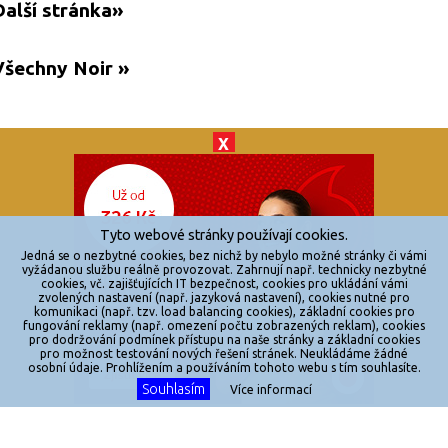
Další stránka»
Všechny Noir »
X
© 2026
zkouknoutfilm.cz
Všechna práva vyhrazena.
Tyto webové stránky používají cookies.
Powered by
Jedná se o nezbytné cookies, bez nichž by nebylo možné stránky či vámi
vyžádanou službu reálně provozovat. Zahrnují např. technicky nezbytné
cookies, vč. zajišťujících IT bezpečnost, cookies pro ukládání vámi
Reklama
zvolených nastavení (např. jazyková nastavení), cookies nutné pro
komunikaci (např. tzv. load balancing cookies), základní cookies pro
Sítě
fungování reklamy (např. omezení počtu zobrazených reklam), cookies
pro dodržování podmínek přístupu na naše stránky a základní cookies
Redakce
pro možnost testování nových řešení stránek. Neukládáme žádné
osobní údaje. Prohlížením a používáním tohoto webu s tím souhlasíte.
Souhlasím
Jakékoliv užití obsahu je bez souhlasu provozovatele zakázáno.
Více informací