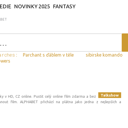
EDIE
NOVINKY 2025
FANTASY
ABET
arches:
Parchant s ďáblem v těle
sibirske komando
owers
Talkshow
ky v HD, CZ online. Pustit celý online film zdarma a bez
hnout film. ALPHABET přichází na plátna jako jedna z nejlepších a