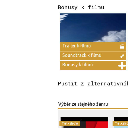
Bonusy k filmu
Trailer k filmu
Soundtrack k filmu
Bonusy k filmu
Pustit z alternativní
Talkshow
Talksh