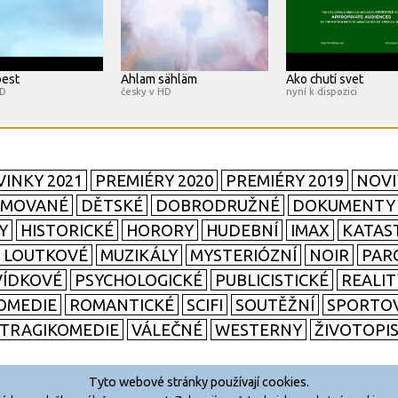
best
Ahlam sähläm
Ako chutí svet
HD
česky v HD
nyní k dispozici
INKY 2021
PREMIÉRY 2020
PREMIÉRY 2019
NOVI
IMOVANÉ
DĚTSKÉ
DOBRODRUŽNÉ
DOKUMENTY
Y
HISTORICKÉ
HORORY
HUDEBNÍ
IMAX
KATAS
LOUTKOVÉ
MUZIKÁLY
MYSTERIÓZNÍ
NOIR
PAR
ÍDKOVÉ
PSYCHOLOGICKÉ
PUBLICISTICKÉ
REALI
OMEDIE
ROMANTICKÉ
SCIFI
SOUTĚŽNÍ
SPORTO
TRAGIKOMEDIE
VÁLEČNÉ
WESTERNY
ŽIVOTOPI
Tyto webové stránky používají cookies.