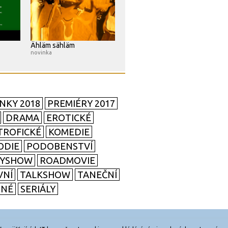
Ähläm sähläm
novinka
NKY 2018
PREMIÉRY 2017
DRAMA
EROTICKÉ
TROFICKÉ
KOMEDIE
ODIE
PODOBENSTVÍ
TYSHOW
ROADMOVIE
VNÍ
TALKSHOW
TANEČNÍ
SNÉ
SERIÁLY