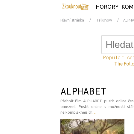
HORORY
KOM
Hlavní stránka
Talkshow
ALPH
Popular se
The Foll
ALPHABET
Přehrát film ALPHABET, pustit online čes
omezení. Pustit online s možností stá
nejkomplexnějších
…