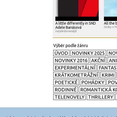
A little differently in SND
All the 
Adele Banásová
česky v 
nejsledovanější
ÚVOD
NOVINKY 2025
NOV
NOVINKY 2016
AKČNÍ
AN
EXPERIMENTÁLNÍ
FANTAS
KRÁTKOMETRÁŽNÍ
KRIMI
POETICKÉ
POHÁDKY
POV
RODINNÉ
ROMANTICKÁ K
TELENOVELY
THRILLERY