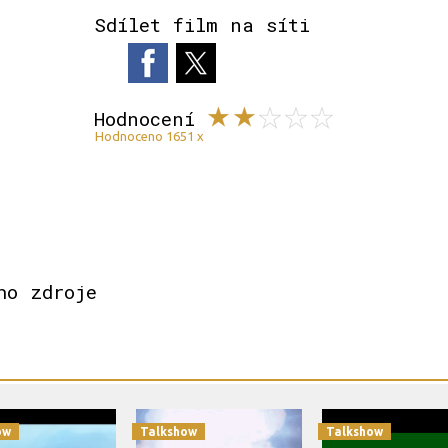
Sdílet film na síti
Hodnocení
Hodnoceno 1651 x
ho zdroje
ow
Talkshow
Talkshow