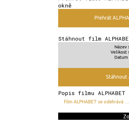
okně
Přehrát ALPHAB
Stáhnout film ALPHABE
Název 
Velikost 
Datum 
Stáhnout
Popis filmu ALPHABET
film ALPHABET se odehrává 
Zo