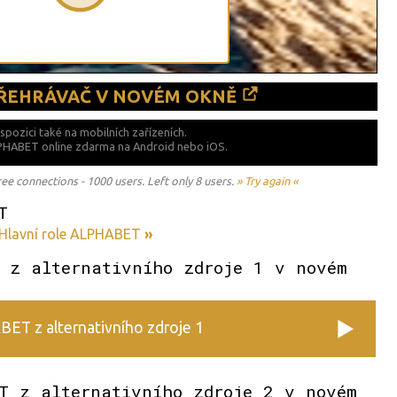
PŘEHRÁVAČ V NOVÉM OKNĚ
ispozici také
na mobilních zařízeních.
LPHABET online zdarma na
Android nebo iOS.
 connections - 1000 users. Left only 8 users.
» Try again «
T
 Hlavní role ALPHABET
»
 z alternativního zdroje 1 v novém
ET z alternativního zdroje 1
T z alternativního zdroje 2 v novém