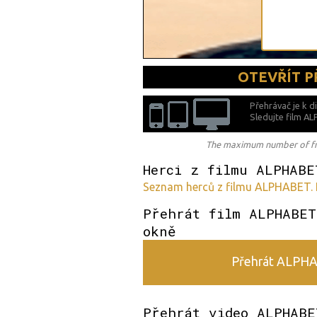
OTEVŘÍT 
Přehrávač je k d
Sledujte film A
The maximum number of free
Herci z filmu ALPHABE
Seznam herců z filmu ALPHABET.
Přehrát film ALPHABET
okně
Přehrát ALPHAB
Přehrát video ALPHABE