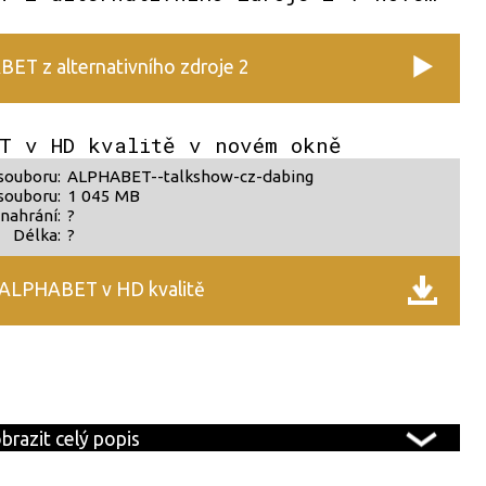
ET z alternativního zdroje 2
T v HD kvalitě v novém okně
souboru:
ALPHABET--talkshow-cz-dabing
souboru:
1 045 MB
nahrání:
?
Délka:
?
 ALPHABET v HD kvalitě
…
brazit celý popis