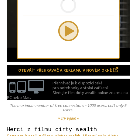
OTEVŘÍT PŘEHRÁVAČ A REKLAMU V NOVÉM OKNĚ
Přehrávač je k dispozici také
pro notebooky a stolní zařízení.
Sledujte film dirty wealth online zdarma na
PC nebo Mac.
The maximum number of free connections - 1000 users. Left only 6
users.
» Try again «
Herci z filmu dirty wealth