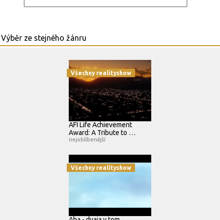
Všechny realityshow
AFI Life Achievement
Award: A Tribute to …
nejoblíbenější
Všechny realityshow
Aha - dvaja v tom