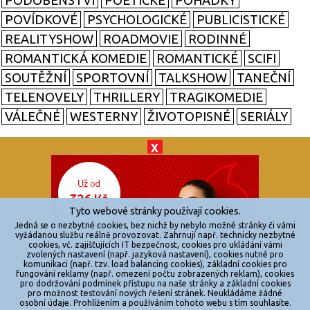
PODOBENSTVÍ
POETICKÉ
POHÁDKY
POVÍDKOVÉ
PSYCHOLOGICKÉ
PUBLICISTICKÉ
REALITYSHOW
ROADMOVIE
RODINNÉ
ROMANTICKÁ KOMEDIE
ROMANTICKÉ
SCIFI
SOUTĚŽNÍ
SPORTOVNÍ
TALKSHOW
TANEČNÍ
TELENOVELY
THRILLERY
TRAGIKOMEDIE
VÁLEČNÉ
WESTERNY
ŽIVOTOPISNÉ
SERIÁLY
X
© 2026
zkouknoutfilm.cz
Všechna práva vyhrazena.
Tyto webové stránky používají cookies.
Powered by
Jedná se o nezbytné cookies, bez nichž by nebylo možné stránky či vámi
vyžádanou službu reálně provozovat. Zahrnují např. technicky nezbytné
cookies, vč. zajišťujících IT bezpečnost, cookies pro ukládání vámi
Reklama
zvolených nastavení (např. jazyková nastavení), cookies nutné pro
komunikaci (např. tzv. load balancing cookies), základní cookies pro
Sítě
fungování reklamy (např. omezení počtu zobrazených reklam), cookies
pro dodržování podmínek přístupu na naše stránky a základní cookies
Redakce
pro možnost testování nových řešení stránek. Neukládáme žádné
osobní údaje. Prohlížením a používáním tohoto webu s tím souhlasíte.