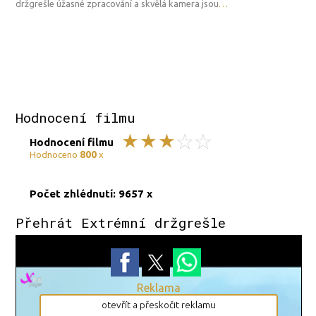
držgrešle úžasné zpracování a skvělá kamera jsou
…
Hodnocení filmu
Hodnocení filmu
800
Hodnoceno
x
Počet zhlédnutí: 9657 x
Přehrát Extrémní držgrešle
Reklama
otevřít a přeskočit reklamu