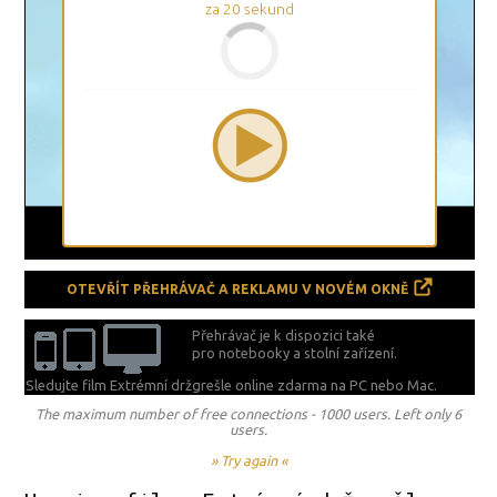
za
19
sekund
OTEVŘÍT PŘEHRÁVAČ A REKLAMU V NOVÉM OKNĚ
Přehrávač je k dispozici také
pro notebooky a stolní zařízení.
Sledujte film Extrémní držgrešle online zdarma na
PC nebo Mac.
The maximum number of free connections - 1000 users. Left only 6
users.
» Try again «