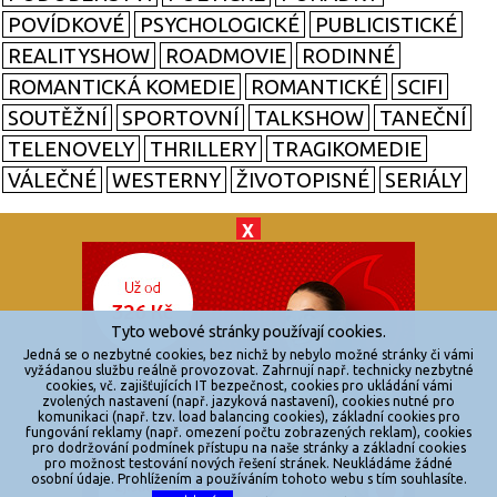
POVÍDKOVÉ
PSYCHOLOGICKÉ
PUBLICISTICKÉ
REALITYSHOW
ROADMOVIE
RODINNÉ
ROMANTICKÁ KOMEDIE
ROMANTICKÉ
SCIFI
SOUTĚŽNÍ
SPORTOVNÍ
TALKSHOW
TANEČNÍ
TELENOVELY
THRILLERY
TRAGIKOMEDIE
VÁLEČNÉ
WESTERNY
ŽIVOTOPISNÉ
SERIÁLY
X
© 2026
zkouknoutfilm.cz
Všechna práva vyhrazena.
Tyto webové stránky používají cookies.
Powered by
Jedná se o nezbytné cookies, bez nichž by nebylo možné stránky či vámi
vyžádanou službu reálně provozovat. Zahrnují např. technicky nezbytné
cookies, vč. zajišťujících IT bezpečnost, cookies pro ukládání vámi
Reklama
zvolených nastavení (např. jazyková nastavení), cookies nutné pro
komunikaci (např. tzv. load balancing cookies), základní cookies pro
Sítě
fungování reklamy (např. omezení počtu zobrazených reklam), cookies
pro dodržování podmínek přístupu na naše stránky a základní cookies
Redakce
pro možnost testování nových řešení stránek. Neukládáme žádné
osobní údaje. Prohlížením a používáním tohoto webu s tím souhlasíte.