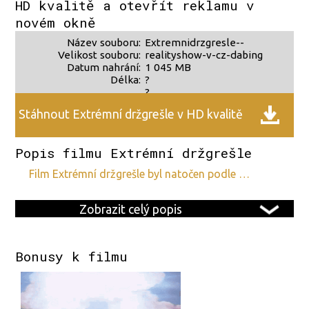
HD kvalitě a otevřít reklamu v
novém okně
Název souboru:
Extremnidrzgresle--
Velikost souboru:
realityshow-v-cz-dabing
Datum nahrání:
1 045 MB
Délka:
?
?
Stáhnout Extrémní držgrešle v HD kvalitě
Popis filmu Extrémní držgrešle
film Extrémní držgrešle byl natočen podle …
Zobrazit celý popis
Bonusy k filmu