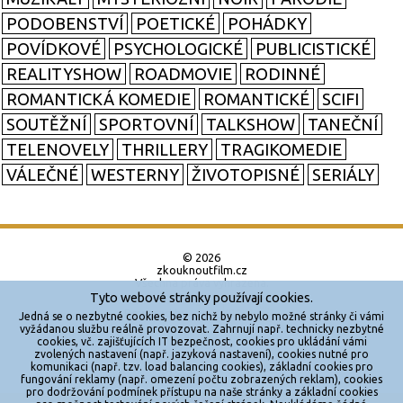
PODOBENSTVÍ
POETICKÉ
POHÁDKY
POVÍDKOVÉ
PSYCHOLOGICKÉ
PUBLICISTICKÉ
REALITYSHOW
ROADMOVIE
RODINNÉ
ROMANTICKÁ KOMEDIE
ROMANTICKÉ
SCIFI
SOUTĚŽNÍ
SPORTOVNÍ
TALKSHOW
TANEČNÍ
TELENOVELY
THRILLERY
TRAGIKOMEDIE
VÁLEČNÉ
WESTERNY
ŽIVOTOPISNÉ
SERIÁLY
© 2026
zkouknoutfilm.cz
Všechna práva vyhrazena.
Tyto webové stránky používají cookies.
Powered by
Jedná se o nezbytné cookies, bez nichž by nebylo možné stránky či vámi
vyžádanou službu reálně provozovat. Zahrnují např. technicky nezbytné
cookies, vč. zajišťujících IT bezpečnost, cookies pro ukládání vámi
Reklama
zvolených nastavení (např. jazyková nastavení), cookies nutné pro
komunikaci (např. tzv. load balancing cookies), základní cookies pro
Sítě
fungování reklamy (např. omezení počtu zobrazených reklam), cookies
pro dodržování podmínek přístupu na naše stránky a základní cookies
Redakce