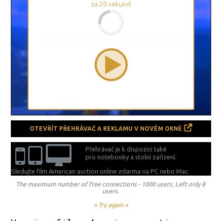
za
20
sekund
OTEVŘÍT PŘEHRÁVAČ A REKLAMU V NOVÉM OKNĚ
Přehrávač je k dispozici také
pro notebooky a stolní zařízení.
Sledujte film American auction online zdarma na
PC nebo Mac.
The maximum number of free connections - 1000 users. Left only 8
users.
» Try again «