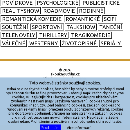
POVÍDKOVÉ
PSYCHOLOGICKÉ
PUBLICISTICKÉ
REALITYSHOW
ROADMOVIE
RODINNÉ
ROMANTICKÁ KOMEDIE
ROMANTICKÉ
SCIFI
SOUTĚŽNÍ
SPORTOVNÍ
TALKSHOW
TANEČNÍ
TELENOVELY
THRILLERY
TRAGIKOMEDIE
VÁLEČNÉ
WESTERNY
ŽIVOTOPISNÉ
SERIÁLY
© 2026
zkouknoutfilm.cz
Všechna práva vyhrazena.
Tyto webové stránky používají cookies.
Powered by
Jedná se o nezbytné cookies, bez nichž by nebylo možné stránky či vámi
vyžádanou službu reálně provozovat. Zahrnují např. technicky nezbytné
cookies, vč. zajišťujících IT bezpečnost, cookies pro ukládání vámi
Reklama
zvolených nastavení (např. jazyková nastavení), cookies nutné pro
komunikaci (např. tzv. load balancing cookies), základní cookies pro
Sítě
fungování reklamy (např. omezení počtu zobrazených reklam), cookies
pro dodržování podmínek přístupu na naše stránky a základní cookies
Redakce
pro možnost testování nových řešení stránek. Neukládáme žádné
osobní údaje. Prohlížením a používáním tohoto webu s tím souhlasíte.
Souhlasím
Více informací
Jakékoliv užití obsahu je bez souhlasu provozovatele zakázáno.
X