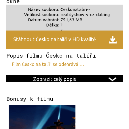
okně
Název souboru:
Ceskonataliri--
Velikost souboru:
realityshow-v-cz-dabing
Datum nahrání:
751,63 MB
Délka:
?
?
Stáhnout Česko na talíři v HD kvalitě
Popis filmu Česko na talíři
film Česko na talíři se odehrává …
Zobrazit celý popis
Bonusy k filmu