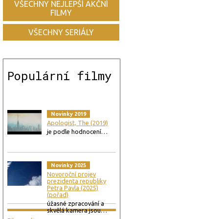
VŠECHNY NEJLEPŠÍ AKČNÍ
FILMY
VŠECHNY SERIÁLY
Populární filmy
Novinky 2019
Apologist, The (2019)
je podle hodnocení…
Novinky 2025
Novoroční projev
prezidenta republiky
Petra Pavla (2025)
(pořad)
úžasné zpracování a
skvělá kamera jsou…