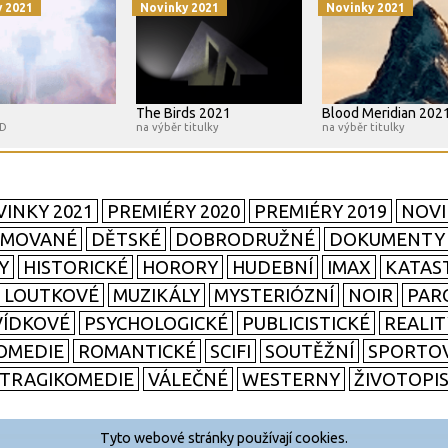
y 2021
Novinky 2021
Novinky 2021
The Birds 2021
Blood Meridian 202
HD
na výběr titulky
na výběr titulky
INKY 2021
PREMIÉRY 2020
PREMIÉRY 2019
NOVI
IMOVANÉ
DĚTSKÉ
DOBRODRUŽNÉ
DOKUMENTY
Y
HISTORICKÉ
HORORY
HUDEBNÍ
IMAX
KATAS
LOUTKOVÉ
MUZIKÁLY
MYSTERIÓZNÍ
NOIR
PAR
ÍDKOVÉ
PSYCHOLOGICKÉ
PUBLICISTICKÉ
REALI
OMEDIE
ROMANTICKÉ
SCIFI
SOUTĚŽNÍ
SPORTO
TRAGIKOMEDIE
VÁLEČNÉ
WESTERNY
ŽIVOTOPI
Tyto webové stránky používají cookies.