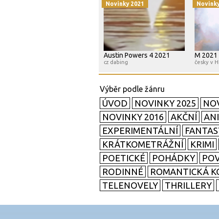
Novinky 2021
Novink
Austin Powers 4 2021
M 2021
cz dabing
česky v 
ÚVOD
NOVINKY 2025
NOV
NOVINKY 2016
AKČNÍ
AN
EXPERIMENTÁLNÍ
FANTAS
KRÁTKOMETRÁŽNÍ
KRIMI
POETICKÉ
POHÁDKY
POV
RODINNÉ
ROMANTICKÁ K
TELENOVELY
THRILLERY