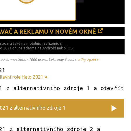
ÁVAČ A REKLAMU V NOVÉM OKNĚ
ispozici také
na mobilních zařízeních.
alo 2021 online zdarma na
Android nebo iOS.
 connections - 1000 users. Left only 6 users.
» Try again «
21
lavní role Halo 2021
»
1 z alternativního zdroje 1 a otevřít
021 z alternativního zdroje 1
21 z alternativního zdroje 2 a