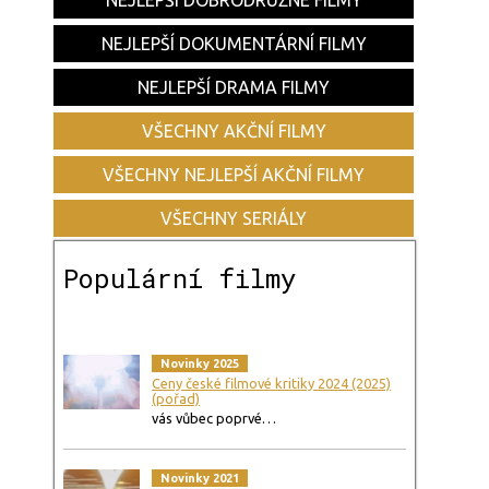
NEJLEPŠÍ DOBRODRUŽNÉ FILMY
NEJLEPŠÍ DOKUMENTÁRNÍ FILMY
NEJLEPŠÍ DRAMA FILMY
VŠECHNY AKČNÍ FILMY
VŠECHNY NEJLEPŠÍ AKČNÍ FILMY
VŠECHNY SERIÁLY
Populární filmy
Novinky 2025
Ceny české filmové kritiky 2024 (2025)
(pořad)
vás vůbec poprvé…
Novinky 2021