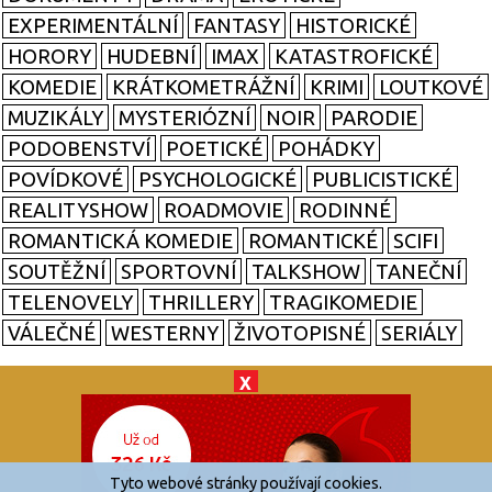
EXPERIMENTÁLNÍ
FANTASY
HISTORICKÉ
HORORY
HUDEBNÍ
IMAX
KATASTROFICKÉ
KOMEDIE
KRÁTKOMETRÁŽNÍ
KRIMI
LOUTKOVÉ
MUZIKÁLY
MYSTERIÓZNÍ
NOIR
PARODIE
PODOBENSTVÍ
POETICKÉ
POHÁDKY
POVÍDKOVÉ
PSYCHOLOGICKÉ
PUBLICISTICKÉ
REALITYSHOW
ROADMOVIE
RODINNÉ
ROMANTICKÁ KOMEDIE
ROMANTICKÉ
SCIFI
SOUTĚŽNÍ
SPORTOVNÍ
TALKSHOW
TANEČNÍ
TELENOVELY
THRILLERY
TRAGIKOMEDIE
VÁLEČNÉ
WESTERNY
ŽIVOTOPISNÉ
SERIÁLY
X
© 2026
zkouknoutfilm.cz
Všechna práva vyhrazena.
Tyto webové stránky používají cookies.