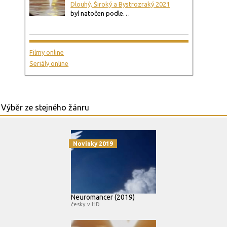
Dlouhý, Široký a Bystrozraký 2021
byl natočen podle…
Filmy online
Seriály online
Novinky 2019
Neuromancer (2019)
česky v HD