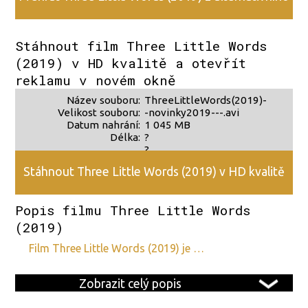
zdroje 2
Stáhnout film Three Little Words
(2019) v HD kvalitě a otevřít
reklamu v novém okně
Název souboru:
ThreeLittleWords(2019)-
Velikost souboru:
-novinky2019---.avi
Datum nahrání:
1 045 MB
Délka:
?
?
Stáhnout Three Little Words (2019) v HD kvalitě
Popis filmu Three Little Words
(2019)
film Three Little Words (2019) je …
Zobrazit celý popis