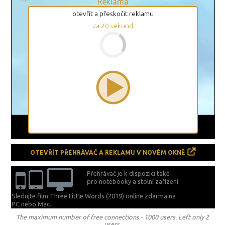
Reklama
otevřít a přeskočit reklamu
za
19
sekund
OTEVŘÍT PŘEHRÁVAČ A REKLAMU V NOVÉM OKNĚ
Přehrávač je k dispozici také
pro notebooky a stolní zařízení.
Sledujte film Three Little Words (2019) online zdarma na
PC nebo Mac.
The maximum number of free connections - 1000 users. Left only 2
users.