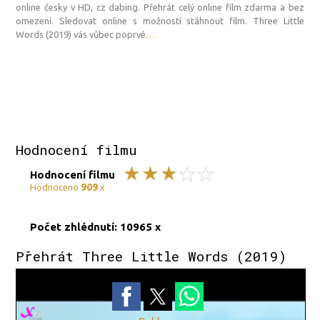
online česky v HD, cz dabing. Přehrát celý online film zdarma a bez
omezení. Sledovat online s možností stáhnout film. Three Little
Words (2019) vás vůbec poprvé
…
Hodnocení filmu
Hodnocení filmu
909
Hodnoceno
x
Počet zhlédnutí: 10965 x
Přehrát Three Little Words (2019)