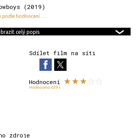
owboys (2019)
je podle hodnocení …
brazit celý popis
Sdílet film na síti
Hodnocení
Hodnoceno 639 x
ho zdroje