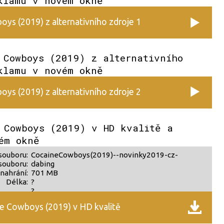
klamu v novém okně
ys (2019) z alternativního zdroje 1
 Cowboys (2019) z alternativního
klamu v novém okně
ys (2019) z alternativního zdroje 2
 Cowboys (2019) v HD kvalitě a
ém okně
souboru:
CocaineCowboys(2019)--novinky2019-cz-
souboru:
dabing
nahrání:
701 MB
Délka:
?
?
e Cowboys (2019) v HD kvalitě