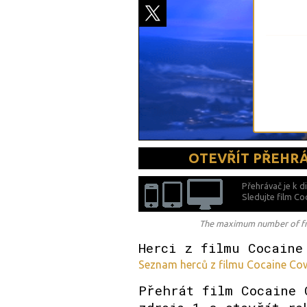
OTEVŘÍT PŘEHR
Přehrávač je k d
Sledujte film C
The maximum number of free
Herci z filmu Cocaine
Seznam herců z filmu Cocaine Cow
Přehrát film Cocaine 