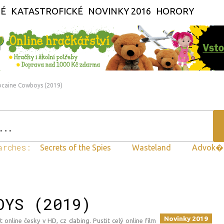
É
KATASTROFICKÉ
NOVINKY 2016
HORORY
ocaine Cowboys (2019)
arches:
Secrets of the Spies
Wasteland
Advok�
OYS (2019)
Novinky 2019
 online česky v HD, cz dabing. Pustit celý online film