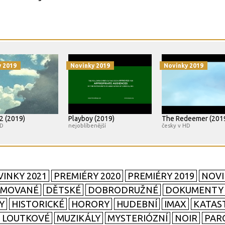
y 2019
Novinky 2019
Novinky 2019
 2 (2019)
Playboy (2019)
The Redeemer (201
HD
nejoblíbenější
česky v HD
INKY 2021
PREMIÉRY 2020
PREMIÉRY 2019
NOVI
IMOVANÉ
DĚTSKÉ
DOBRODRUŽNÉ
DOKUMENTY
Y
HISTORICKÉ
HORORY
HUDEBNÍ
IMAX
KATAS
LOUTKOVÉ
MUZIKÁLY
MYSTERIÓZNÍ
NOIR
PAR