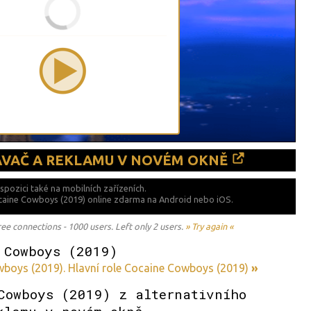
ÁVAČ A REKLAMU V NOVÉM OKNĚ
ispozici také
na mobilních zařízeních.
ocaine Cowboys (2019) online zdarma na
Android nebo iOS.
 connections - 1000 users. Left only 2 users.
» Try again «
 Cowboys (2019)
boys (2019). Hlavní role Cocaine Cowboys (2019)
»
Cowboys (2019) z alternativního