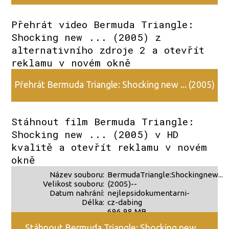
z alternativního zdroje 1
Přehrát video Bermuda Triangle:
Shocking new ... (2005) z
alternativního zdroje 2 a otevřít
reklamu v novém okně
Přehrát Bermuda Triangle: Shocking new ... (2005)
z alternativního zdroje 2
Stáhnout film Bermuda Triangle:
Shocking new ... (2005) v HD
kvalitě a otevřít reklamu v novém
okně
Název souboru:
BermudaTriangle:Shockingnew...
Velikost souboru:
(2005)--
Datum nahrání:
nejlepsidokumentarni-
Délka:
cz-dabing
696,98 MB
?
Stáhnout Bermuda Triangle: Shocking new ...