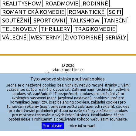
REALITYSHOW
ROADMOVIE
RODINNÉ
ROMANTICKÁ KOMEDIE
ROMANTICKÉ
SCIFI
SOUTĚŽNÍ
SPORTOVNÍ
TALKSHOW
TANEČNÍ
TELENOVELY
THRILLERY
TRAGIKOMEDIE
VÁLEČNÉ
WESTERNY
ŽIVOTOPISNÉ
SERIÁLY
© 2026
zkouknoutfilm.cz
Všechna práva vyhrazena.
Tyto webové stránky používají cookies.
Powered by
Jedná se o nezbytné cookies, bez nichž by nebylo možné stránky či vámi
vyžádanou službu reálně provozovat. Zahrnují např. technicky nezbytné
cookies, vč. zajišťujících IT bezpečnost, cookies pro ukládání vámi
Reklama
zvolených nastavení (např. jazyková nastavení), cookies nutné pro
komunikaci (např. tzv. load balancing cookies), základní cookies pro
Sítě
fungování reklamy (např. omezení počtu zobrazených reklam), cookies
pro dodržování podmínek přístupu na naše stránky a základní cookies
Redakce
pro možnost testování nových řešení stránek. Neukládáme žádné
X
osobní údaje. Prohlížením a používáním tohoto webu s tím souhlasíte.
Souhlasím
Více informací
Jakékoliv užití obsahu je bez souhlasu provozovatele zakázáno.