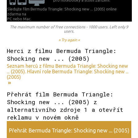
pro notebooky a stolní zařízení.
Sledujte film Bermuda Triangle: Shocking new ... (2005) online
zdarma na
PC nebo Mac.
The maximum number of free connections - 1000 users. Left only 9
users.
» Try again «
Herci z filmu Bermuda Triangle:
Shocking new ... (2005)
Seznam herců z filmu Bermuda Triangle: Shocking new
... (2005). Hlavní role Bermuda Triangle: Shocking new ...
(2005)
»
Přehrát film Bermuda Triangle:
Shocking new ... (2005) z
alternativního zdroje 1 a otevřít
reklamu v novém okně
Přehrát Bermuda Triangle: Shocking new ... (2005)