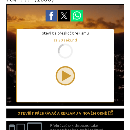
Reklama
otevřít a přeskočit reklamu
za
19
sekund
OTEVŘÍT PŘEHRÁVAČ A REKLAMU V NOVÉM OKNĚ
Přehrávač je k dispozici také