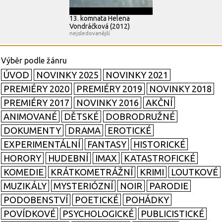
13. komnata Helena
Vondráčková (2012)
nejsledovanější
ÚVOD
NOVINKY 2025
NOVINKY 2021
PREMIÉRY 2020
PREMIÉRY 2019
NOVINKY 2018
PREMIÉRY 2017
NOVINKY 2016
AKČNÍ
ANIMOVANÉ
DĚTSKÉ
DOBRODRUŽNÉ
DOKUMENTY
DRAMA
EROTICKÉ
EXPERIMENTÁLNÍ
FANTASY
HISTORICKÉ
HORORY
HUDEBNÍ
IMAX
KATASTROFICKÉ
KOMEDIE
KRÁTKOMETRÁŽNÍ
KRIMI
LOUTKOVÉ
MUZIKÁLY
MYSTERIÓZNÍ
NOIR
PARODIE
PODOBENSTVÍ
POETICKÉ
POHÁDKY
POVÍDKOVÉ
PSYCHOLOGICKÉ
PUBLICISTICKÉ