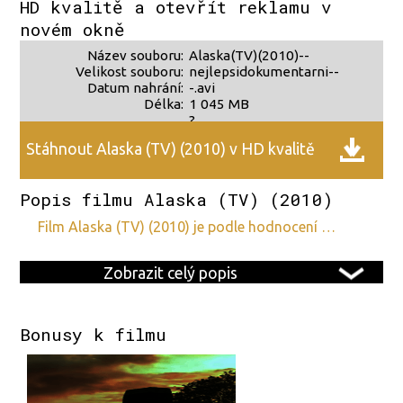
HD kvalitě a otevřít reklamu v
novém okně
Název souboru:
Alaska(TV)(2010)--
Velikost souboru:
nejlepsidokumentarni--
Datum nahrání:
-.avi
Délka:
1 045 MB
?
?
Stáhnout Alaska (TV) (2010) v HD kvalitě
Popis filmu Alaska (TV) (2010)
film Alaska (TV) (2010) je podle hodnocení …
Zobrazit celý popis
Bonusy k filmu