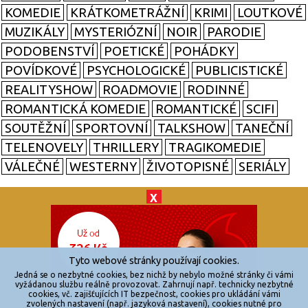
KOMEDIE
KRÁTKOMETRÁŽNÍ
KRIMI
LOUTKOVÉ
MUZIKÁLY
MYSTERIÓZNÍ
NOIR
PARODIE
PODOBENSTVÍ
POETICKÉ
POHÁDKY
POVÍDKOVÉ
PSYCHOLOGICKÉ
PUBLICISTICKÉ
REALITYSHOW
ROADMOVIE
RODINNÉ
ROMANTICKÁ KOMEDIE
ROMANTICKÉ
SCIFI
SOUTĚŽNÍ
SPORTOVNÍ
TALKSHOW
TANEČNÍ
TELENOVELY
THRILLERY
TRAGIKOMEDIE
VÁLEČNÉ
WESTERNY
ŽIVOTOPISNÉ
SERIÁLY
X
© 2026
zkouknoutfilm.cz
Všechna práva vyhrazena.
Tyto webové stránky používají cookies.
Powered by
Jedná se o nezbytné cookies, bez nichž by nebylo možné stránky či vámi
vyžádanou službu reálně provozovat. Zahrnují např. technicky nezbytné
cookies, vč. zajišťujících IT bezpečnost, cookies pro ukládání vámi
Reklama
zvolených nastavení (např. jazyková nastavení), cookies nutné pro