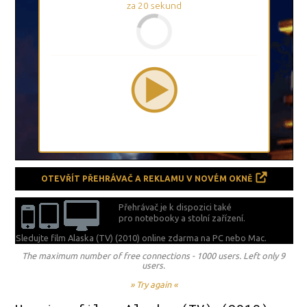
za
19
sekund
OTEVŘÍT PŘEHRÁVAČ A REKLAMU V NOVÉM OKNĚ
Přehrávač je k dispozici také
pro notebooky a stolní zařízení.
Sledujte film Alaska (TV) (2010) online zdarma na
PC nebo Mac.
The maximum number of free connections - 1000 users. Left only 9
users.
» Try again «