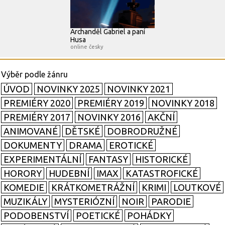
Archanděl Gabriel a paní
Husa
online česky
ÚVOD
NOVINKY 2025
NOVINKY 2021
PREMIÉRY 2020
PREMIÉRY 2019
NOVINKY 2018
PREMIÉRY 2017
NOVINKY 2016
AKČNÍ
ANIMOVANÉ
DĚTSKÉ
DOBRODRUŽNÉ
DOKUMENTY
DRAMA
EROTICKÉ
EXPERIMENTÁLNÍ
FANTASY
HISTORICKÉ
HORORY
HUDEBNÍ
IMAX
KATASTROFICKÉ
KOMEDIE
KRÁTKOMETRÁŽNÍ
KRIMI
LOUTKOVÉ
MUZIKÁLY
MYSTERIÓZNÍ
NOIR
PARODIE
PODOBENSTVÍ
POETICKÉ
POHÁDKY