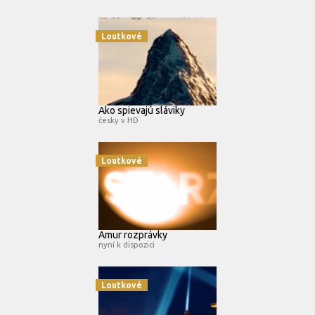
Loutkové
Ako spievajú sláviky
česky v HD
Loutkové
Amur rozprávky
nyní k dispozici
Loutkové