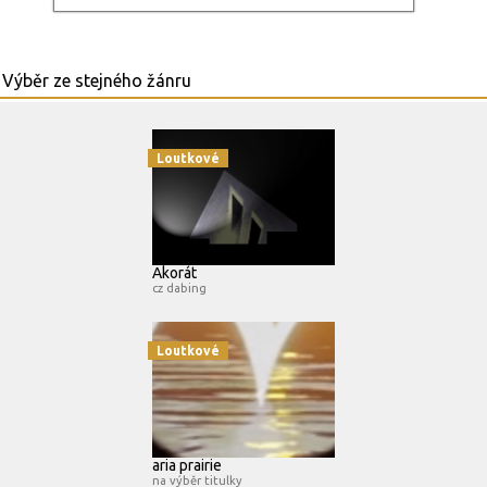
Loutkové
Akorát
cz dabing
Loutkové
aria prairie
na výběr titulky