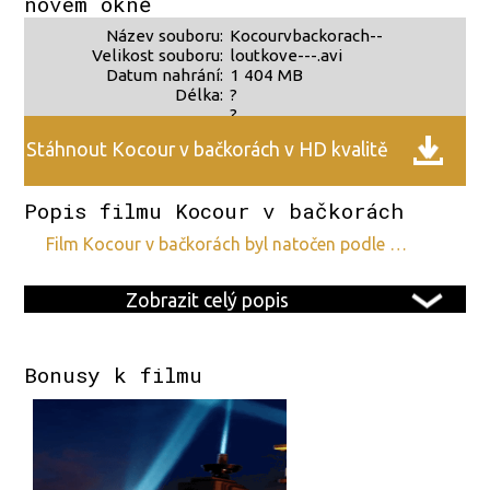
novém okně
Název souboru:
Kocourvbackorach--
Velikost souboru:
loutkove---.avi
Datum nahrání:
1 404 MB
Délka:
?
?
Stáhnout Kocour v bačkorách v HD kvalitě
Popis filmu Kocour v bačkorách
film Kocour v bačkorách byl natočen podle …
Zobrazit celý popis
Bonusy k filmu