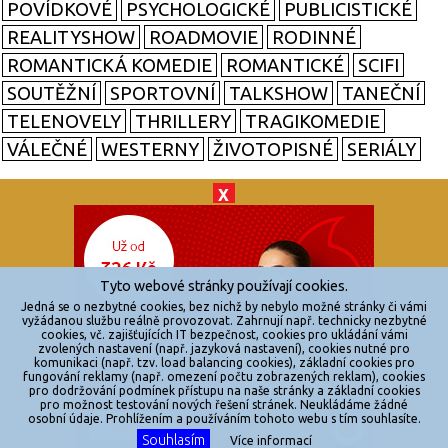
POVÍDKOVÉ
PSYCHOLOGICKÉ
PUBLICISTICKÉ
REALITYSHOW
ROADMOVIE
RODINNÉ
ROMANTICKÁ KOMEDIE
ROMANTICKÉ
SCIFI
SOUTĚŽNÍ
SPORTOVNÍ
TALKSHOW
TANEČNÍ
TELENOVELY
THRILLERY
TRAGIKOMEDIE
VÁLEČNÉ
WESTERNY
ŽIVOTOPISNÉ
SERIÁLY
X
© 2026
zkouknoutfilm.cz
Všechna práva vyhrazena.
Tyto webové stránky používají cookies.
Powered by
Jedná se o nezbytné cookies, bez nichž by nebylo možné stránky či vámi
vyžádanou službu reálně provozovat. Zahrnují např. technicky nezbytné
cookies, vč. zajišťujících IT bezpečnost, cookies pro ukládání vámi
Reklama
zvolených nastavení (např. jazyková nastavení), cookies nutné pro
komunikaci (např. tzv. load balancing cookies), základní cookies pro
Sítě
fungování reklamy (např. omezení počtu zobrazených reklam), cookies
pro dodržování podmínek přístupu na naše stránky a základní cookies
Redakce
pro možnost testování nových řešení stránek. Neukládáme žádné
osobní údaje. Prohlížením a používáním tohoto webu s tím souhlasíte.
Souhlasím
Více informací
Jakékoliv užití obsahu je bez souhlasu provozovatele zakázáno.