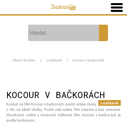
Hlavní stránka
Loutkové
Kocour v bačkorách
KOCOUR V BAČKORÁCH
Loutkové
Koukat na film Kocour v bačkorách, pustit online česky
v HD, na výběr titulky. Pustit celý online film zdarma a bez omezení.
Zkouknout online s možností stáhnout film. Kocour v bačkorách je
podle hodnocení
…