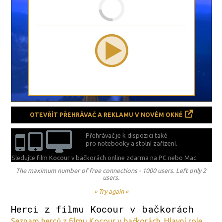
OTEVŘÍT PŘEHRÁVAČ A REKLAMU V NOVÉM OKNĚ
Přehrávač je k dispozici také
pro notebooky a stolní zařízení.
Sledujte film Kocour v bačkorách online zdarma na
PC nebo Mac.
The maximum number of free connections - 1000 users. Left only 2
users.
» Try again «
Herci z filmu Kocour v bačkorách
Seznam herců z filmu Kocour v bačkorách. Hlavní role