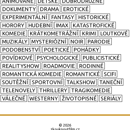
ANIMOVANÉ
DĚTSKÉ
DOBRODRUŽNÉ
DOKUMENTY
DRAMA
EROTICKÉ
EXPERIMENTÁLNÍ
FANTASY
HISTORICKÉ
HORORY
HUDEBNÍ
IMAX
KATASTROFICKÉ
KOMEDIE
KRÁTKOMETRÁŽNÍ
KRIMI
LOUTKOVÉ
MUZIKÁLY
MYSTERIÓZNÍ
NOIR
PARODIE
PODOBENSTVÍ
POETICKÉ
POHÁDKY
POVÍDKOVÉ
PSYCHOLOGICKÉ
PUBLICISTICKÉ
REALITYSHOW
ROADMOVIE
RODINNÉ
ROMANTICKÁ KOMEDIE
ROMANTICKÉ
SCIFI
SOUTĚŽNÍ
SPORTOVNÍ
TALKSHOW
TANEČNÍ
TELENOVELY
THRILLERY
TRAGIKOMEDIE
VÁLEČNÉ
WESTERNY
ŽIVOTOPISNÉ
SERIÁLY
© 2026
zkouknoutfilm.cz