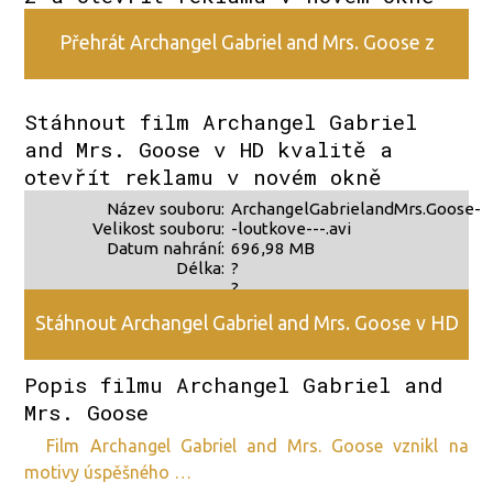
Přehrát Archangel Gabriel and Mrs. Goose z
alternativního zdroje 2
Stáhnout film Archangel Gabriel
and Mrs. Goose v HD kvalitě a
otevřít reklamu v novém okně
Název souboru:
ArchangelGabrielandMrs.Goose-
Velikost souboru:
-loutkove---.avi
Datum nahrání:
696,98 MB
Délka:
?
?
Stáhnout Archangel Gabriel and Mrs. Goose v HD
Popis filmu Archangel Gabriel and
kvalitě
Mrs. Goose
film Archangel Gabriel and Mrs. Goose vznikl na
motivy úspěšného …