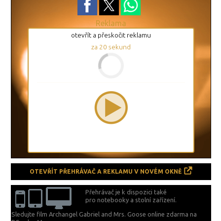
Reklama
otevřít a přeskočit reklamu
za
19
sekund
OTEVŘÍT PŘEHRÁVAČ A REKLAMU V NOVÉM OKNĚ
Přehrávač je k dispozici také
pro notebooky a stolní zařízení.
Sledujte film Archangel Gabriel and Mrs. Goose online zdarma na