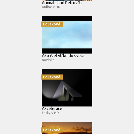
Animals and Petrovští
online v HD
Loutkové
Ako išiel vĺčko do sveta
novinka
Loutkové
Akcelerace
česky v HD
Loutkové