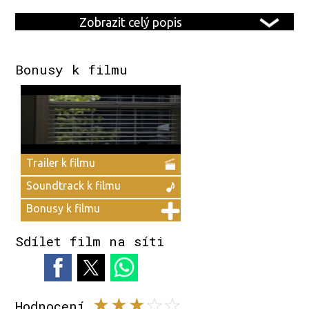
Zobrazit celý popis
Bonusy k filmu
Trailer k filmu
Soundtrack k filmu
Bonusy k filmu
Sdílet film na síti
Hodnocení