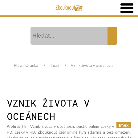
Hlavní stránka
Imax
Vznik života v oceánech
VZNIK ŽIVOTA V
OCEÁNECH
Imax
Přehrát film Vznik života v oceánech, pustit online česky v
HD, česky v HD. Zkouknout celý online film zdarma a bez omezení.
Sledovat online s možností stáhnout film. Vznik života v oceánech vás