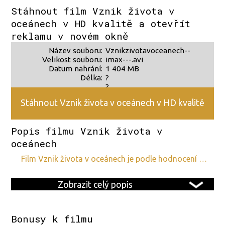
zdroje 2
Stáhnout film Vznik života v
oceánech v HD kvalitě a otevřít
reklamu v novém okně
Název souboru:
Vznikzivotavoceanech--
Velikost souboru:
imax---.avi
Datum nahrání:
1 404 MB
Délka:
?
?
Stáhnout Vznik života v oceánech v HD kvalitě
Popis filmu Vznik života v
oceánech
film Vznik života v oceánech je podle hodnocení …
Zobrazit celý popis
Bonusy k filmu