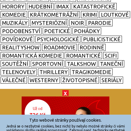
HORORY
HUDEBNÍ
IMAX
KATASTROFICKÉ
KOMEDIE
KRÁTKOMETRÁŽNÍ
KRIMI
LOUTKOVÉ
MUZIKÁLY
MYSTERIÓZNÍ
NOIR
PARODIE
PODOBENSTVÍ
POETICKÉ
POHÁDKY
POVÍDKOVÉ
PSYCHOLOGICKÉ
PUBLICISTICKÉ
REALITYSHOW
ROADMOVIE
RODINNÉ
ROMANTICKÁ KOMEDIE
ROMANTICKÉ
SCIFI
SOUTĚŽNÍ
SPORTOVNÍ
TALKSHOW
TANEČNÍ
TELENOVELY
THRILLERY
TRAGIKOMEDIE
VÁLEČNÉ
WESTERNY
ŽIVOTOPISNÉ
SERIÁLY
X
© 2026
zkouknoutfilm.cz
Všechna práva vyhrazena.
Tyto webové stránky používají cookies.
Powered by
Jedná se o nezbytné cookies, bez nichž by nebylo možné stránky či vámi
vyžádanou službu reálně provozovat. Zahrnují např. technicky nezbytné