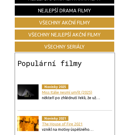
NEJLEPŠÍ DRAMA FILMY
VŠECHNY AKČNÍ FILMY
VŠECHNY NEJLEPŠÍ AKČNÍ FILMY
VŠECHNY SERIÁLY
Populární filmy
Novinky 2025
Miss Itálie nesmí umřít (2025)
někteří po zhlédnutí řekli, že už…
Novinky 2021
The House of Fire 2021
vznikl na motivy úspěšného…