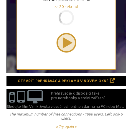
za
20
sekund
OTEVŘÍT PŘEHRÁVAČ A REKLAMU V NOVÉM OKNĚ
Přehrávač je k dispozici také
pro notebooky a stolní zařízení.
Sledujte film Vznik života v oceánech online zdarma na
PC nebo Mac.
The maximum number of free connections - 1000 users. Left only 6
users.
» Try again «