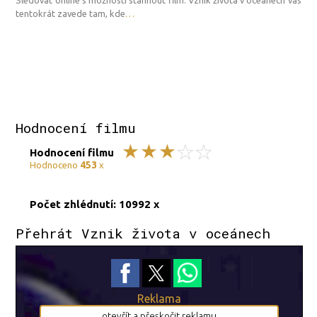
tentokrát zavede tam, kde
…
Hodnocení filmu
Hodnocení filmu
453
Hodnoceno
x
Počet zhlédnutí: 10992 x
Přehrát Vznik života v oceánech
Reklama
otevřít a přeskočit reklamu