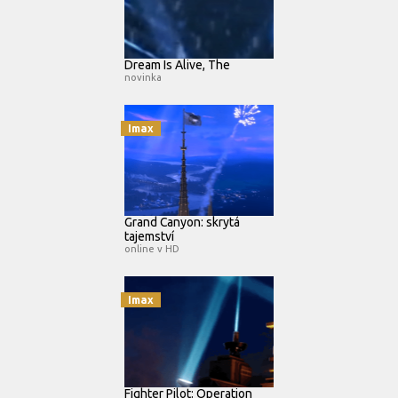
Dream Is Alive, The
novinka
Imax
Grand Canyon: skrytá
tajemství
online v HD
Imax
Fighter Pilot: Operation