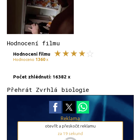
Hodnocení filmu
Hodnocení filmu
1360
Hodnoceno
x
Počet zhlédnutí: 16382 x
Přehrát Zvrhlá biologie
Reklama
otevřít a přeskočit reklamu
za
18
sekund