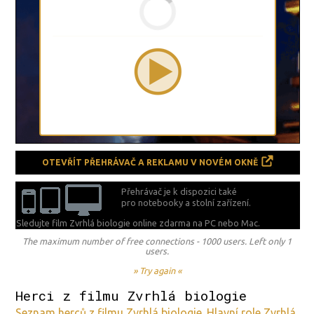
OTEVŘÍT PŘEHRÁVAČ A REKLAMU V NOVÉM OKNĚ
Přehrávač je k dispozici také
pro notebooky a stolní zařízení.
Sledujte film Zvrhlá biologie online zdarma na
PC nebo Mac.
The maximum number of free connections - 1000 users. Left only 1
users.
» Try again «
Herci z filmu Zvrhlá biologie
Seznam herců z filmu Zvrhlá biologie. Hlavní role Zvrhlá