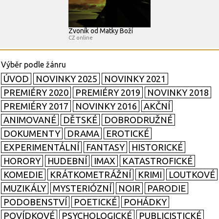
Zvoník od Matky Boží
CZ online
ÚVOD
NOVINKY 2025
NOVINKY 2021
PREMIÉRY 2020
PREMIÉRY 2019
NOVINKY 2018
PREMIÉRY 2017
NOVINKY 2016
AKČNÍ
ANIMOVANÉ
DĚTSKÉ
DOBRODRUŽNÉ
DOKUMENTY
DRAMA
EROTICKÉ
EXPERIMENTÁLNÍ
FANTASY
HISTORICKÉ
HORORY
HUDEBNÍ
IMAX
KATASTROFICKÉ
KOMEDIE
KRÁTKOMETRÁŽNÍ
KRIMI
LOUTKOVÉ
MUZIKÁLY
MYSTERIÓZNÍ
NOIR
PARODIE
PODOBENSTVÍ
POETICKÉ
POHÁDKY
POVÍDKOVÉ
PSYCHOLOGICKÉ
PUBLICISTICKÉ