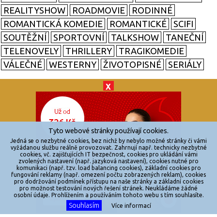
REALITYSHOW
ROADMOVIE
RODINNÉ
ROMANTICKÁ KOMEDIE
ROMANTICKÉ
SCIFI
SOUTĚŽNÍ
SPORTOVNÍ
TALKSHOW
TANEČNÍ
TELENOVELY
THRILLERY
TRAGIKOMEDIE
VÁLEČNÉ
WESTERNY
ŽIVOTOPISNÉ
SERIÁLY
X
© 2026
zkouknoutfilm.cz
Všechna práva vyhrazena.
Tyto webové stránky používají cookies.
Powered by
Jedná se o nezbytné cookies, bez nichž by nebylo možné stránky či vámi
vyžádanou službu reálně provozovat. Zahrnují např. technicky nezbytné
cookies, vč. zajišťujících IT bezpečnost, cookies pro ukládání vámi
Reklama
zvolených nastavení (např. jazyková nastavení), cookies nutné pro
komunikaci (např. tzv. load balancing cookies), základní cookies pro
Sítě
fungování reklamy (např. omezení počtu zobrazených reklam), cookies
pro dodržování podmínek přístupu na naše stránky a základní cookies
Redakce
pro možnost testování nových řešení stránek. Neukládáme žádné
osobní údaje. Prohlížením a používáním tohoto webu s tím souhlasíte.
Souhlasím
Více informací
Jakékoliv užití obsahu je bez souhlasu provozovatele zakázáno.