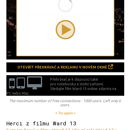
OTEVŘÍT PŘEHRÁVAČ A REKLAMU V NOVÉM OKNĚ
Přehrávač je k dispozici také
pro notebooky a stolní zařízení.
Sledujte film Ward 13 online zdarma na
PC nebo Mac.
The maximum number of free connections - 1000 users. Left only 6
users.
» Try again «
Herci z filmu Ward 13