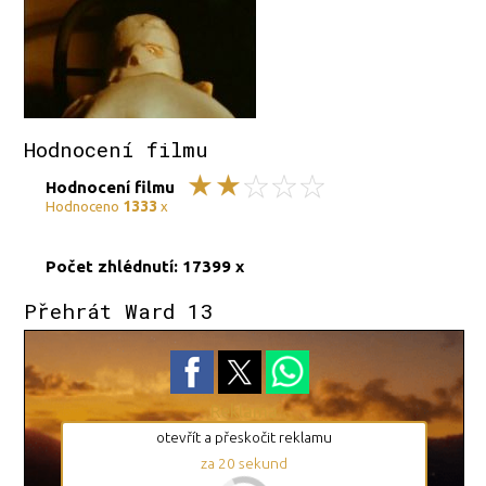
Hodnocení filmu
Hodnocení filmu
1333
Hodnoceno
x
Počet zhlédnutí: 17399 x
Přehrát Ward 13
Reklama
otevřít a přeskočit reklamu
za
19
sekund