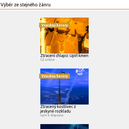
Všechny horory
Ztracení chlapci: Upíří kmen
CZ online
Všechny horory
Ztracený kostlivec z
jeskyně rozkladu
nyní k dispozici