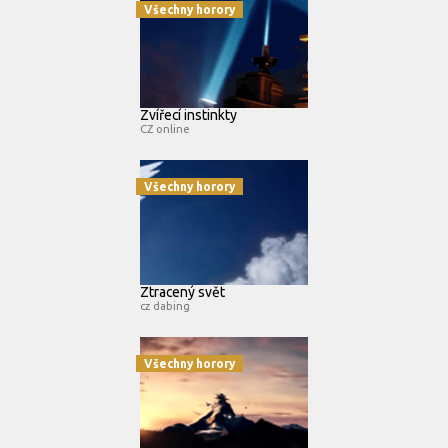
Všechny horory
Zvířecí instinkty
CZ online
Všechny horory
Ztracený svět
cz dabing
Všechny horory