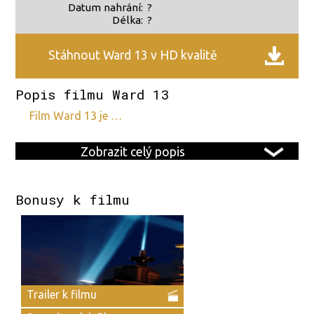
Datum nahrání:
?
Délka:
?
Stáhnout Ward 13 v HD kvalitě
Popis filmu Ward 13
film Ward 13 je …
Zobrazit celý popis
Bonusy k filmu
Trailer k filmu