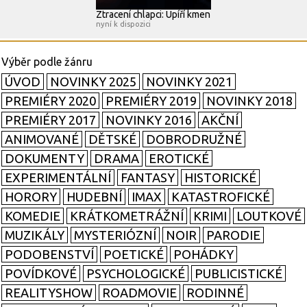
Ztracení chlapci: Upíří kmen
nyní k dispozici
ÚVOD
NOVINKY 2025
NOVINKY 2021
PREMIÉRY 2020
PREMIÉRY 2019
NOVINKY 2018
PREMIÉRY 2017
NOVINKY 2016
AKČNÍ
ANIMOVANÉ
DĚTSKÉ
DOBRODRUŽNÉ
DOKUMENTY
DRAMA
EROTICKÉ
EXPERIMENTÁLNÍ
FANTASY
HISTORICKÉ
HORORY
HUDEBNÍ
IMAX
KATASTROFICKÉ
KOMEDIE
KRÁTKOMETRÁŽNÍ
KRIMI
LOUTKOVÉ
MUZIKÁLY
MYSTERIÓZNÍ
NOIR
PARODIE
PODOBENSTVÍ
POETICKÉ
POHÁDKY
POVÍDKOVÉ
PSYCHOLOGICKÉ
PUBLICISTICKÉ
REALITYSHOW
ROADMOVIE
RODINNÉ