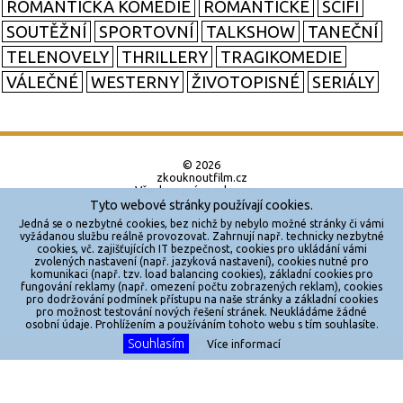
ROMANTICKÁ KOMEDIE
ROMANTICKÉ
SCIFI
SOUTĚŽNÍ
SPORTOVNÍ
TALKSHOW
TANEČNÍ
TELENOVELY
THRILLERY
TRAGIKOMEDIE
VÁLEČNÉ
WESTERNY
ŽIVOTOPISNÉ
SERIÁLY
© 2026
zkouknoutfilm.cz
Všechna práva vyhrazena.
Tyto webové stránky používají cookies.
Powered by
Jedná se o nezbytné cookies, bez nichž by nebylo možné stránky či vámi
vyžádanou službu reálně provozovat. Zahrnují např. technicky nezbytné
cookies, vč. zajišťujících IT bezpečnost, cookies pro ukládání vámi
Reklama
zvolených nastavení (např. jazyková nastavení), cookies nutné pro
komunikaci (např. tzv. load balancing cookies), základní cookies pro
Sítě
fungování reklamy (např. omezení počtu zobrazených reklam), cookies
pro dodržování podmínek přístupu na naše stránky a základní cookies
Redakce
pro možnost testování nových řešení stránek. Neukládáme žádné
osobní údaje. Prohlížením a používáním tohoto webu s tím souhlasíte.
Souhlasím
Více informací
Jakékoliv užití obsahu je bez souhlasu provozovatele zakázáno.
X