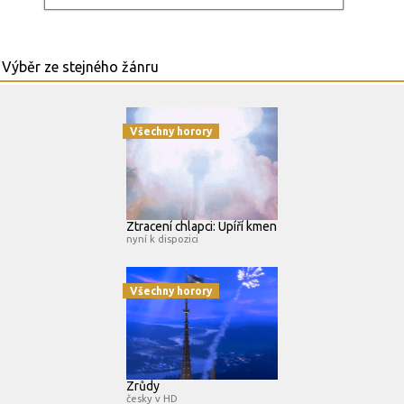
Všechny horory
Ztracení chlapci: Upíří kmen
nyní k dispozici
Všechny horory
Zrůdy
česky v HD