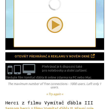
OTEVŘÍT PŘEHRÁVAČ A REKLAMU V NOVÉM OKNĚ
Přehrávač je k dispozici také
pro notebooky a stolní zařízení.
Sledujte film Vymítač ďábla III online zdarma na
PC nebo Mac.
The maximum number of free connections - 1000 users. Left only 1
users.
» Try again «
Herci z filmu Vymítač ďábla III
Seznam herců z filmu Vymítač ďábla III. Hlavní role