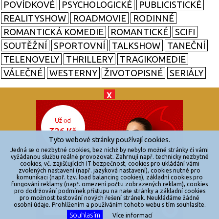
POVÍDKOVÉ
PSYCHOLOGICKÉ
PUBLICISTICKÉ
REALITYSHOW
ROADMOVIE
RODINNÉ
ROMANTICKÁ KOMEDIE
ROMANTICKÉ
SCIFI
SOUTĚŽNÍ
SPORTOVNÍ
TALKSHOW
TANEČNÍ
TELENOVELY
THRILLERY
TRAGIKOMEDIE
VÁLEČNÉ
WESTERNY
ŽIVOTOPISNÉ
SERIÁLY
X
© 2026
zkouknoutfilm.cz
Všechna práva vyhrazena.
Tyto webové stránky používají cookies.
Powered by
Jedná se o nezbytné cookies, bez nichž by nebylo možné stránky či vámi
vyžádanou službu reálně provozovat. Zahrnují např. technicky nezbytné
cookies, vč. zajišťujících IT bezpečnost, cookies pro ukládání vámi
Reklama
zvolených nastavení (např. jazyková nastavení), cookies nutné pro
komunikaci (např. tzv. load balancing cookies), základní cookies pro
Sítě
fungování reklamy (např. omezení počtu zobrazených reklam), cookies
pro dodržování podmínek přístupu na naše stránky a základní cookies
Redakce
pro možnost testování nových řešení stránek. Neukládáme žádné
osobní údaje. Prohlížením a používáním tohoto webu s tím souhlasíte.
Souhlasím
Více informací
Jakékoliv užití obsahu je bez souhlasu provozovatele zakázáno.