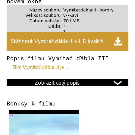
novém okně
Název souboru:
VymitacdablaIII--horory-
Velikost souboru:
v---.avi
Datum nahrání:
701 MB
Délka:
?
?
Stáhnout Vymítač ďábla III v HD kvalitě
Popis filmu Vymítač ďábla III
film Vymítač ďábla III je …
Zobrazit celý popis
Bonusy k filmu