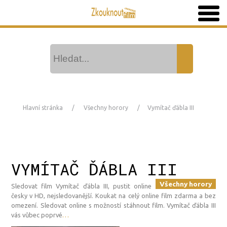
Hlavní stránka
Všechny horory
Vymítač ďábla III
VYMÍTAČ ĎÁBLA III
Všechny horory
Sledovat film Vymítač ďábla III, pustit online
česky v HD, nejsledovanější. Koukat na celý online film zdarma a bez
omezení. Sledovat online s možností stáhnout film. Vymítač ďábla III
vás vůbec poprvé
…