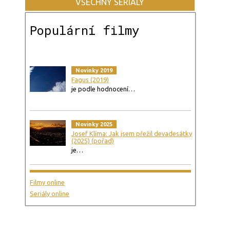
VŠECHNY SERIÁLY
Populární filmy
Novinky 2019
Fagus (2019)
je podle hodnocení…
Novinky 2025
Josef Klíma: Jak jsem přežil devadesátky
(2025) (pořad)
je…
Filmy online
Seriály online