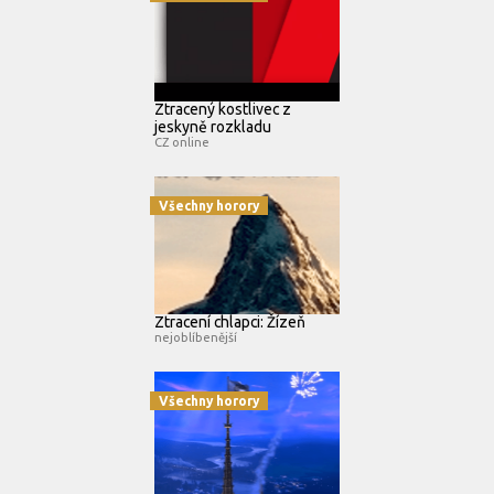
Ztracený kostlivec z
jeskyně rozkladu
CZ online
Všechny horory
Ztracení chlapci: Žízeň
nejoblíbenější
Všechny horory