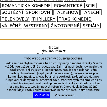
ROMANTICKÁ KOMEDIE
ROMANTICKÉ
SCIFI
SOUTĚŽNÍ
SPORTOVNÍ
TALKSHOW
TANEČNÍ
TELENOVELY
THRILLERY
TRAGIKOMEDIE
VÁLEČNÉ
WESTERNY
ŽIVOTOPISNÉ
SERIÁLY
© 2026
zkouknoutfilm.cz
Všechna práva vyhrazena.
Tyto webové stránky používají cookies.
Powered by
Jedná se o nezbytné cookies, bez nichž by nebylo možné stránky či vámi
vyžádanou službu reálně provozovat. Zahrnují např. technicky nezbytné
cookies, vč. zajišťujících IT bezpečnost, cookies pro ukládání vámi
Reklama
zvolených nastavení (např. jazyková nastavení), cookies nutné pro
komunikaci (např. tzv. load balancing cookies), základní cookies pro
Sítě
fungování reklamy (např. omezení počtu zobrazených reklam), cookies
pro dodržování podmínek přístupu na naše stránky a základní cookies
Redakce
pro možnost testování nových řešení stránek. Neukládáme žádné
X
osobní údaje. Prohlížením a používáním tohoto webu s tím souhlasíte.
Souhlasím
Více informací
Jakékoliv užití obsahu je bez souhlasu provozovatele zakázáno.