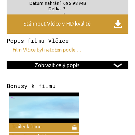
Datum nahrání:
696,98 MB
Délka:
?
?
Stáhnout Vlčice v HD kvalitě
Popis filmu Vlčice
film Vlčice byl natočen podle …
Zobrazit celý popis
Bonusy k filmu
Trailer k filmu