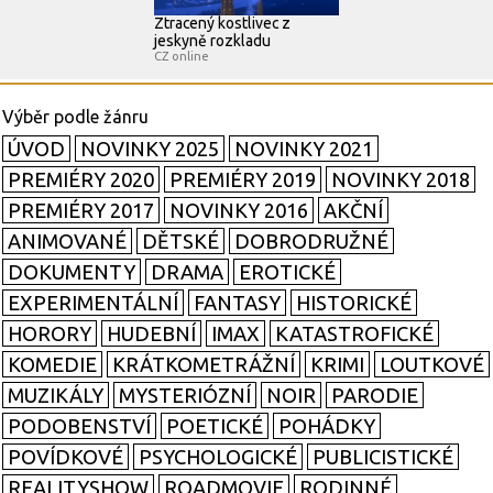
Ztracený kostlivec z
jeskyně rozkladu
CZ online
ÚVOD
NOVINKY 2025
NOVINKY 2021
PREMIÉRY 2020
PREMIÉRY 2019
NOVINKY 2018
PREMIÉRY 2017
NOVINKY 2016
AKČNÍ
ANIMOVANÉ
DĚTSKÉ
DOBRODRUŽNÉ
DOKUMENTY
DRAMA
EROTICKÉ
EXPERIMENTÁLNÍ
FANTASY
HISTORICKÉ
HORORY
HUDEBNÍ
IMAX
KATASTROFICKÉ
KOMEDIE
KRÁTKOMETRÁŽNÍ
KRIMI
LOUTKOVÉ
MUZIKÁLY
MYSTERIÓZNÍ
NOIR
PARODIE
PODOBENSTVÍ
POETICKÉ
POHÁDKY
POVÍDKOVÉ
PSYCHOLOGICKÉ
PUBLICISTICKÉ
REALITYSHOW
ROADMOVIE
RODINNÉ