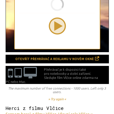
OTEVŘÍT PŘEHRÁVAČ A REKLAMU V NOVÉM OKNĚ
Přehrávač je k dispozici také
pro notebooky a stolní zařízení.
Sledujte film Vlčice online zdarma na
PC nebo Mac.
The maximum number of free connections - 1000 users. Left only 3
users.
» Try again «
Herci z filmu Vlčice