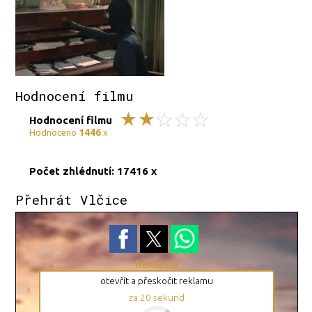
Hodnocení filmu
Hodnocení filmu
1446
Hodnoceno
x
Počet zhlédnutí: 17416 x
Přehrát Vlčice
Reklama
otevřít a přeskočit reklamu
za
19
sekund