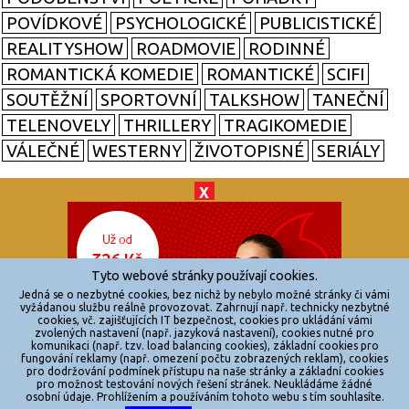
POVÍDKOVÉ
PSYCHOLOGICKÉ
PUBLICISTICKÉ
REALITYSHOW
ROADMOVIE
RODINNÉ
ROMANTICKÁ KOMEDIE
ROMANTICKÉ
SCIFI
SOUTĚŽNÍ
SPORTOVNÍ
TALKSHOW
TANEČNÍ
TELENOVELY
THRILLERY
TRAGIKOMEDIE
VÁLEČNÉ
WESTERNY
ŽIVOTOPISNÉ
SERIÁLY
X
© 2026
zkouknoutfilm.cz
Všechna práva vyhrazena.
Tyto webové stránky používají cookies.
Powered by
Jedná se o nezbytné cookies, bez nichž by nebylo možné stránky či vámi
vyžádanou službu reálně provozovat. Zahrnují např. technicky nezbytné
cookies, vč. zajišťujících IT bezpečnost, cookies pro ukládání vámi
Reklama
zvolených nastavení (např. jazyková nastavení), cookies nutné pro
komunikaci (např. tzv. load balancing cookies), základní cookies pro
Sítě
fungování reklamy (např. omezení počtu zobrazených reklam), cookies
pro dodržování podmínek přístupu na naše stránky a základní cookies
Redakce
pro možnost testování nových řešení stránek. Neukládáme žádné
osobní údaje. Prohlížením a používáním tohoto webu s tím souhlasíte.