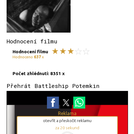
Hodnocení filmu
Hodnocení filmu
637
Hodnoceno
x
Počet zhlédnutí: 8351 x
Přehrát Battleship Potemkin
Reklama
otevřít a přeskočit reklamu
za
19
sekund