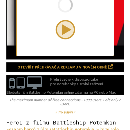
OTEVŘÍT PŘEHRÁVAČ A REKLAMU V NOVÉM OKNĚ
Přehrávač je k dispozici také
pro notebooky a stolní zařízení.
Sledujte film Battleship Potemkin online zdarma na
PC nebo Mac.
The maximum number of free connections - 1000 users. Left only 2
users.
» Try again «
Herci z filmu Battleship Potemkin
Seznam herců z filmu Battleship Potemkin. Hlavní role