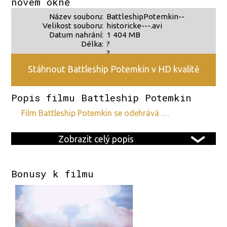
novém okně
Název souboru:
BattleshipPotemkin--
Velikost souboru:
historicke---.avi
Datum nahrání:
1 404 MB
Délka:
?
?
Stáhnout Battleship Potemkin v HD kvalitě
Popis filmu Battleship Potemkin
film Battleship Potemkin se odehrává …
Zobrazit celý popis
Bonusy k filmu