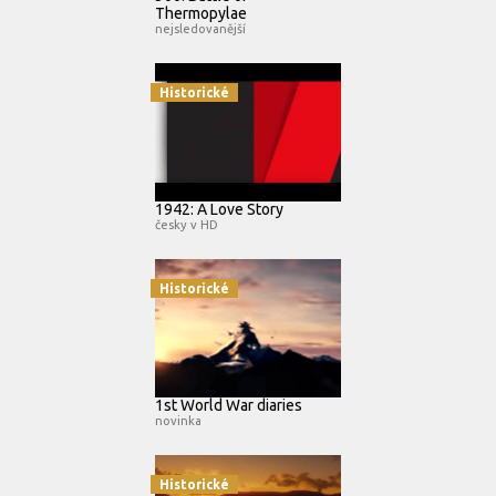
Thermopylae
nejsledovanější
Historické
1942: A Love Story
česky v HD
Historické
1st World War diaries
novinka
Historické