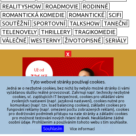
REALITYSHOW
ROADMOVIE
RODINNÉ
ROMANTICKÁ KOMEDIE
ROMANTICKÉ
SCIFI
SOUTĚŽNÍ
SPORTOVNÍ
TALKSHOW
TANEČNÍ
TELENOVELY
THRILLERY
TRAGIKOMEDIE
VÁLEČNÉ
WESTERNY
ŽIVOTOPISNÉ
SERIÁLY
X
© 2026
zkouknoutfilm.cz
Všechna práva vyhrazena.
Tyto webové stránky používají cookies.
Powered by
Jedná se o nezbytné cookies, bez nichž by nebylo možné stránky či vámi
vyžádanou službu reálně provozovat. Zahrnují např. technicky nezbytné
cookies, vč. zajišťujících IT bezpečnost, cookies pro ukládání vámi
Reklama
zvolených nastavení (např. jazyková nastavení), cookies nutné pro
komunikaci (např. tzv. load balancing cookies), základní cookies pro
Sítě
fungování reklamy (např. omezení počtu zobrazených reklam), cookies
pro dodržování podmínek přístupu na naše stránky a základní cookies
Redakce
pro možnost testování nových řešení stránek. Neukládáme žádné
osobní údaje. Prohlížením a používáním tohoto webu s tím souhlasíte.
Souhlasím
Více informací
Jakékoliv užití obsahu je bez souhlasu provozovatele zakázáno.