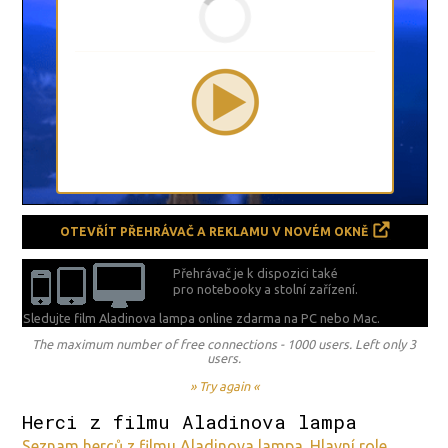
OTEVŘÍT PŘEHRÁVAČ A REKLAMU V NOVÉM OKNĚ
Přehrávač je k dispozici také
pro notebooky a stolní zařízení.
Sledujte film Aladinova lampa online zdarma na
PC nebo Mac.
The maximum number of free connections - 1000 users. Left only 3
users.
» Try again «
Herci z filmu Aladinova lampa
Seznam herců z filmu Aladinova lampa. Hlavní role