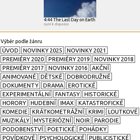
4:44 The Last Day on Earth
nyní k dispozici
ÚVOD
NOVINKY 2025
NOVINKY 2021
PREMIÉRY 2020
PREMIÉRY 2019
NOVINKY 2018
PREMIÉRY 2017
NOVINKY 2016
AKČNÍ
ANIMOVANÉ
DĚTSKÉ
DOBRODRUŽNÉ
DOKUMENTY
DRAMA
EROTICKÉ
EXPERIMENTÁLNÍ
FANTASY
HISTORICKÉ
HORORY
HUDEBNÍ
IMAX
KATASTROFICKÉ
KOMEDIE
KRÁTKOMETRÁŽNÍ
KRIMI
LOUTKOVÉ
MUZIKÁLY
MYSTERIÓZNÍ
NOIR
PARODIE
PODOBENSTVÍ
POETICKÉ
POHÁDKY
POVÍDKOVÉ
PSYCHOLOGICKÉ
PUBLICISTICKÉ