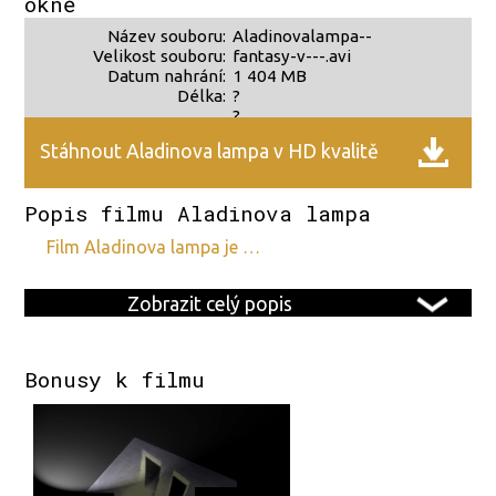
okně
Název souboru:
Aladinovalampa--
Velikost souboru:
fantasy-v---.avi
Datum nahrání:
1 404 MB
Délka:
?
?
Stáhnout Aladinova lampa v HD kvalitě
Popis filmu Aladinova lampa
film Aladinova lampa je …
Zobrazit celý popis
Bonusy k filmu