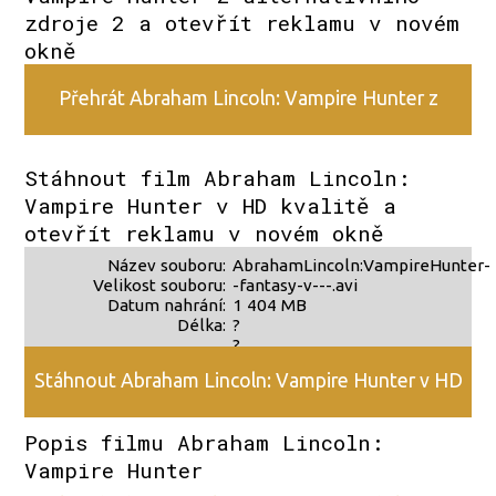
zdroje 2 a otevřít reklamu v novém
okně
Přehrát Abraham Lincoln: Vampire Hunter z
alternativního zdroje 2
Stáhnout film Abraham Lincoln:
Vampire Hunter v HD kvalitě a
otevřít reklamu v novém okně
Název souboru:
AbrahamLincoln:VampireHunter-
Velikost souboru:
-fantasy-v---.avi
Datum nahrání:
1 404 MB
Délka:
?
?
Stáhnout Abraham Lincoln: Vampire Hunter v HD
Popis filmu Abraham Lincoln:
kvalitě
Vampire Hunter