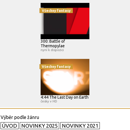
Všechny fantasy
300: Battle of
Thermopylae
nyní k dispozici
Všechny fantasy
4:44 The Last Day on Earth
česky v HD
ÚVOD
NOVINKY 2025
NOVINKY 2021