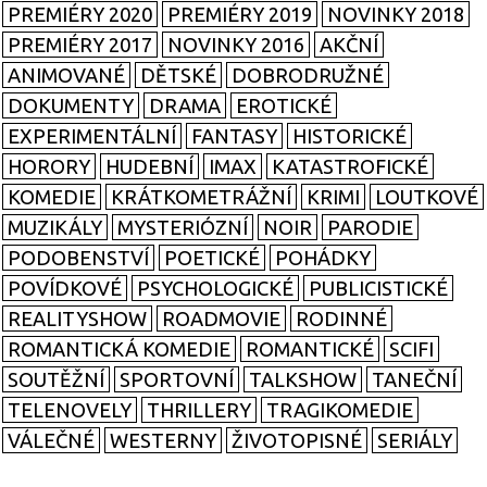
PREMIÉRY 2020
PREMIÉRY 2019
NOVINKY 2018
PREMIÉRY 2017
NOVINKY 2016
AKČNÍ
ANIMOVANÉ
DĚTSKÉ
DOBRODRUŽNÉ
DOKUMENTY
DRAMA
EROTICKÉ
EXPERIMENTÁLNÍ
FANTASY
HISTORICKÉ
HORORY
HUDEBNÍ
IMAX
KATASTROFICKÉ
KOMEDIE
KRÁTKOMETRÁŽNÍ
KRIMI
LOUTKOVÉ
MUZIKÁLY
MYSTERIÓZNÍ
NOIR
PARODIE
PODOBENSTVÍ
POETICKÉ
POHÁDKY
POVÍDKOVÉ
PSYCHOLOGICKÉ
PUBLICISTICKÉ
REALITYSHOW
ROADMOVIE
RODINNÉ
ROMANTICKÁ KOMEDIE
ROMANTICKÉ
SCIFI
SOUTĚŽNÍ
SPORTOVNÍ
TALKSHOW
TANEČNÍ
TELENOVELY
THRILLERY
TRAGIKOMEDIE
VÁLEČNÉ
WESTERNY
ŽIVOTOPISNÉ
SERIÁLY