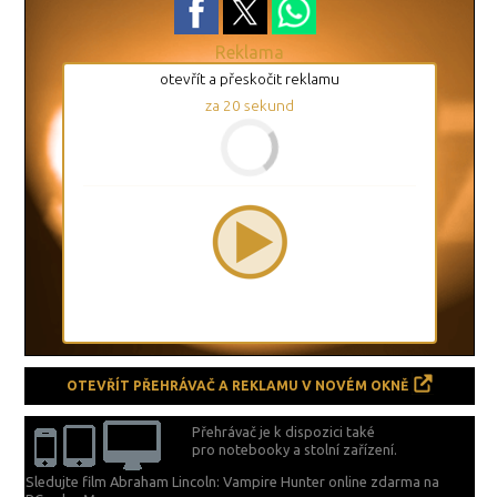
Reklama
otevřít a přeskočit reklamu
za
19
sekund
OTEVŘÍT PŘEHRÁVAČ A REKLAMU V NOVÉM OKNĚ
Přehrávač je k dispozici také
pro notebooky a stolní zařízení.
Sledujte film Abraham Lincoln: Vampire Hunter online zdarma na