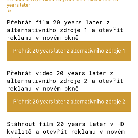
years later
»
Přehrát film 20 years later z
alternativního zdroje 1 a otevřít
reklamu v novém okně
Přehrát 20 years later z alternativního zdroje 1
Přehrát video 20 years later z
alternativního zdroje 2 a otevřít
reklamu v novém okně
Přehrát 20 years later z alternativního zdroje 2
Stáhnout film 20 years later v HD
kvalitě a otevřít reklamu v novém