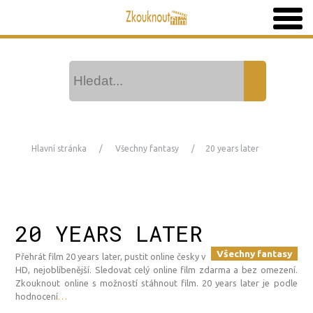
Hlavní stránka
Všechny fantasy
20 years later
20 YEARS LATER
Všechny fantasy
Přehrát film 20 years later, pustit online česky v
HD, nejoblíbenější. Sledovat celý online film zdarma a bez omezení.
Zkouknout online s možností stáhnout film. 20 years later je podle
hodnocení
…