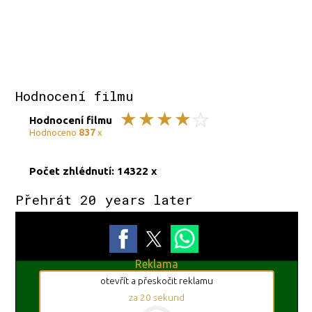
Hodnocení filmu
Hodnocení filmu
837
Hodnoceno
x
Počet zhlédnutí: 14322 x
Přehrát 20 years later
Reklama
otevřít a přeskočit reklamu
za
20
sekund