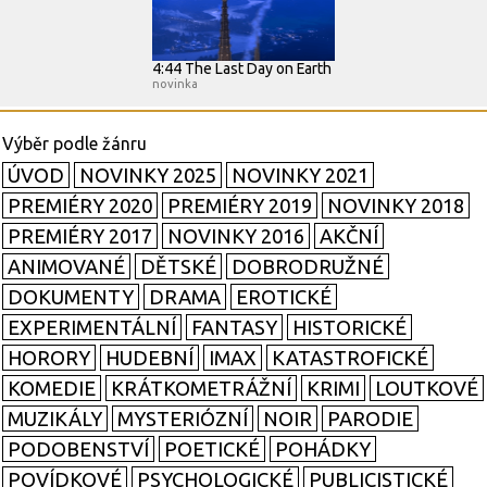
4:44 The Last Day on Earth
novinka
ÚVOD
NOVINKY 2025
NOVINKY 2021
PREMIÉRY 2020
PREMIÉRY 2019
NOVINKY 2018
PREMIÉRY 2017
NOVINKY 2016
AKČNÍ
ANIMOVANÉ
DĚTSKÉ
DOBRODRUŽNÉ
DOKUMENTY
DRAMA
EROTICKÉ
EXPERIMENTÁLNÍ
FANTASY
HISTORICKÉ
HORORY
HUDEBNÍ
IMAX
KATASTROFICKÉ
KOMEDIE
KRÁTKOMETRÁŽNÍ
KRIMI
LOUTKOVÉ
MUZIKÁLY
MYSTERIÓZNÍ
NOIR
PARODIE
PODOBENSTVÍ
POETICKÉ
POHÁDKY
POVÍDKOVÉ
PSYCHOLOGICKÉ
PUBLICISTICKÉ