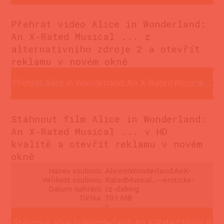
z alternativního zdroje 1
Přehrát video Alice in Wonderland:
An X-Rated Musical ... z
alternativního zdroje 2 a otevřít
reklamu v novém okně
Přehrát Alice in Wonderland: An X-Rated Musical ...
z alternativního zdroje 2
Stáhnout film Alice in Wonderland:
An X-Rated Musical ... v HD
kvalitě a otevřít reklamu v novém
okně
Název souboru:
AliceinWonderland:AnX-
Velikost souboru:
RatedMusical...--eroticke-
Datum nahrání:
cz-dabing
Délka:
701 MB
?
?
Stáhnout Alice in Wonderland: An X-Rated Musical