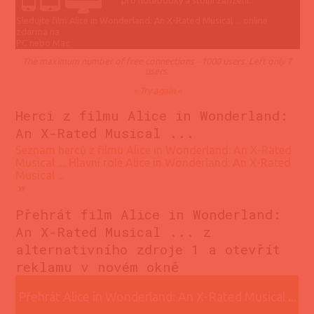
pro notebooky a stolní zařízení.
Sledujte film Alice in Wonderland: An X-Rated Musical ... online
zdarma na
PC nebo Mac.
The maximum number of free connections - 1000 users. Left only 7
users.
» Try again «
Herci z filmu Alice in Wonderland:
An X-Rated Musical ...
Seznam herců z filmu Alice in Wonderland: An X-Rated
Musical .... Hlavní role Alice in Wonderland: An X-Rated
Musical ...
»
Přehrát film Alice in Wonderland:
An X-Rated Musical ... z
alternativního zdroje 1 a otevřít
reklamu v novém okně
Přehrát Alice in Wonderland: An X-Rated Musical ...