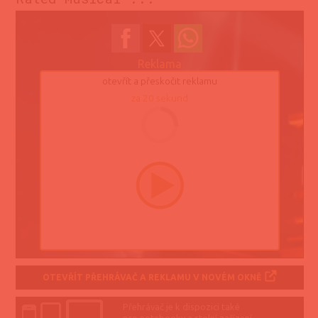
Reklama
otevřít a přeskočit reklamu
za
19
sekund
OTEVŘÍT PŘEHRÁVAČ A REKLAMU V NOVÉM OKNĚ
Přehrávač je k dispozici také