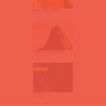
9to5: Days in Porn
celý film online
Erotické
9 Lives of a Wet Pussy
nejoblíbenější
Erotické
7 seX 7
cz dabing