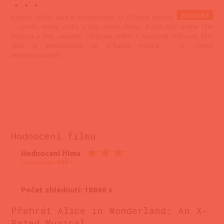
...
Erotické
Koukat na film Alice in Wonderland: An X-Rated Musical
..., pustit online česky v HD, online česky. Pustit celý online film
zdarma a bez omezení. Sledovat online s možností stáhnout film.
Alice in Wonderland: An X-Rated Musical ... je zřejmě
nejdiskutovanější
…
Hodnocení filmu
Hodnocení filmu
669
Hodnoceno
x
Počet zhlédnutí: 18866 x
Přehrát Alice in Wonderland: An X-
Rated Musical ...