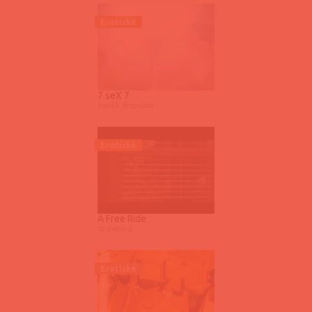
Erotické
7 seX 7
nyní k dispozici
Erotické
A Free Ride
cz dabing
Erotické