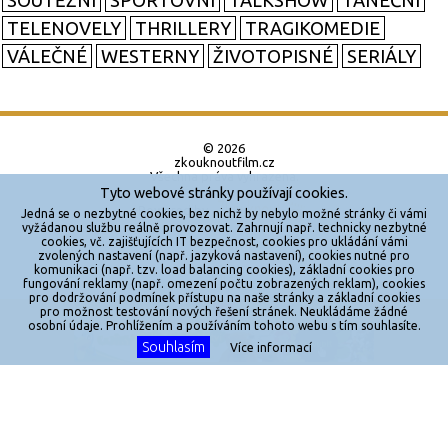
SOUTĚŽNÍ
SPORTOVNÍ
TALKSHOW
TANEČNÍ
TELENOVELY
THRILLERY
TRAGIKOMEDIE
VÁLEČNÉ
WESTERNY
ŽIVOTOPISNÉ
SERIÁLY
© 2026
zkouknoutfilm.cz
Všechna práva vyhrazena.
Tyto webové stránky používají cookies.
Powered by
Jedná se o nezbytné cookies, bez nichž by nebylo možné stránky či vámi
vyžádanou službu reálně provozovat. Zahrnují např. technicky nezbytné
cookies, vč. zajišťujících IT bezpečnost, cookies pro ukládání vámi
Reklama
zvolených nastavení (např. jazyková nastavení), cookies nutné pro
komunikaci (např. tzv. load balancing cookies), základní cookies pro
Sítě
fungování reklamy (např. omezení počtu zobrazených reklam), cookies
pro dodržování podmínek přístupu na naše stránky a základní cookies
Redakce
pro možnost testování nových řešení stránek. Neukládáme žádné
X
osobní údaje. Prohlížením a používáním tohoto webu s tím souhlasíte.
Souhlasím
Více informací
Jakékoliv užití obsahu je bez souhlasu provozovatele zakázáno.