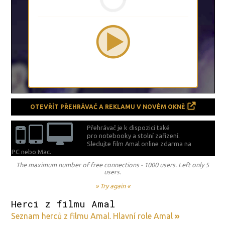
OTEVŘÍT PŘEHRÁVAČ A REKLAMU V NOVÉM OKNĚ
Přehrávač je k dispozici také
pro notebooky a stolní zařízení.
Sledujte film Amal online zdarma na
PC nebo Mac.
The maximum number of free connections - 1000 users. Left only 5
users.
» Try again «
Herci z filmu Amal
Seznam herců z filmu Amal. Hlavní role Amal
»