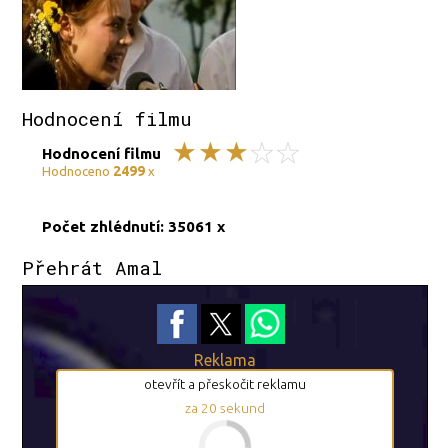
Hodnocení filmu
Hodnocení filmu
2499
Hodnoceno
x
Počet zhlédnutí: 35061 x
Přehrát Amal
Reklama
otevřít a přeskočit reklamu
za
19
sekund