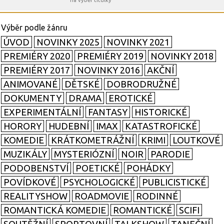
na výběr titulky
ÚVOD
NOVINKY 2025
NOVINKY 2021
PREMIÉRY 2020
PREMIÉRY 2019
NOVINKY 2018
PREMIÉRY 2017
NOVINKY 2016
AKČNÍ
ANIMOVANÉ
DĚTSKÉ
DOBRODRUŽNÉ
DOKUMENTY
DRAMA
EROTICKÉ
EXPERIMENTÁLNÍ
FANTASY
HISTORICKÉ
HORORY
HUDEBNÍ
IMAX
KATASTROFICKÉ
KOMEDIE
KRÁTKOMETRÁŽNÍ
KRIMI
LOUTKOVÉ
MUZIKÁLY
MYSTERIÓZNÍ
NOIR
PARODIE
PODOBENSTVÍ
POETICKÉ
POHÁDKY
POVÍDKOVÉ
PSYCHOLOGICKÉ
PUBLICISTICKÉ
REALITYSHOW
ROADMOVIE
RODINNÉ
ROMANTICKÁ KOMEDIE
ROMANTICKÉ
SCIFI