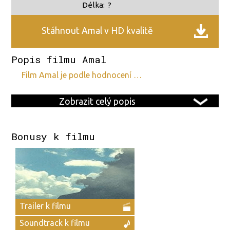
Délka:
?
Stáhnout Amal v HD kvalitě
Popis filmu Amal
film Amal je podle hodnocení …
Zobrazit celý popis
Bonusy k filmu
Trailer k filmu
Soundtrack k filmu