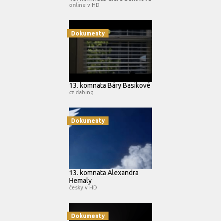
online v HD
Dokumenty
13. komnata Báry Basikové
cz dabing
Dokumenty
13. komnata Alexandra
Hemaly
česky v HD
Dokumenty