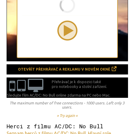
OTEVŘÍT PŘEHRÁVAČ A REKLAMU V NOVÉM OKNĚ
Přehrávač je k dispozici také
pro notebooky a stolní zařízení.
Sledujte film AC/DC: No Bull online zdarma na
PC nebo Mac.
The maximum number of free connections - 1000 users. Left only 3
users.
» Try again «
Herci z filmu AC/DC: No Bull
Seznam herců z filmu AC/DC: No Bull. Hlavní role