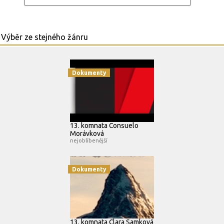
Dokumenty
13. komnata Consuelo
Morávková
nejoblíbenější
Dokumenty
13. komnata Clara Samková