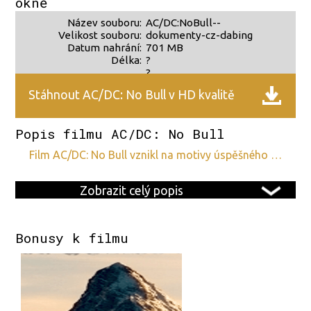
okně
Název souboru:
AC/DC:NoBull--
Velikost souboru:
dokumenty-cz-dabing
Datum nahrání:
701 MB
Délka:
?
?
Stáhnout AC/DC: No Bull v HD kvalitě
Popis filmu AC/DC: No Bull
film AC/DC: No Bull vznikl na motivy úspěšného …
Zobrazit celý popis
Bonusy k filmu