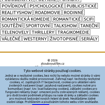
POVÍDKOVÉ
PSYCHOLOGICKÉ
PUBLICISTICKÉ
REALITYSHOW
ROADMOVIE
RODINNÉ
ROMANTICKÁ KOMEDIE
ROMANTICKÉ
SCIFI
SOUTĚŽNÍ
SPORTOVNÍ
TALKSHOW
TANEČNÍ
TELENOVELY
THRILLERY
TRAGIKOMEDIE
VÁLEČNÉ
WESTERNY
ŽIVOTOPISNÉ
SERIÁLY
© 2026
zkouknoutfilm.cz
Všechna práva vyhrazena.
Tyto webové stránky používají cookies.
Powered by
Jedná se o nezbytné cookies, bez nichž by nebylo možné stránky či vámi
vyžádanou službu reálně provozovat. Zahrnují např. technicky nezbytné
cookies, vč. zajišťujících IT bezpečnost, cookies pro ukládání vámi
Reklama
zvolených nastavení (např. jazyková nastavení), cookies nutné pro
komunikaci (např. tzv. load balancing cookies), základní cookies pro
Sítě
fungování reklamy (např. omezení počtu zobrazených reklam), cookies
pro dodržování podmínek přístupu na naše stránky a základní cookies
Redakce
pro možnost testování nových řešení stránek. Neukládáme žádné
osobní údaje. Prohlížením a používáním tohoto webu s tím souhlasíte.