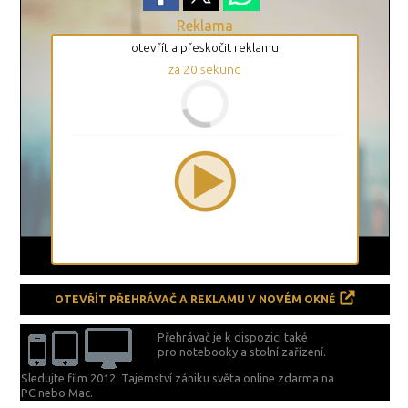
Reklama
otevřít a přeskočit reklamu
za
20
sekund
OTEVŘÍT PŘEHRÁVAČ A REKLAMU V NOVÉM OKNĚ
Přehrávač je k dispozici také
pro notebooky a stolní zařízení.
Sledujte film 2012: Tajemství zániku světa online zdarma na
PC nebo Mac.