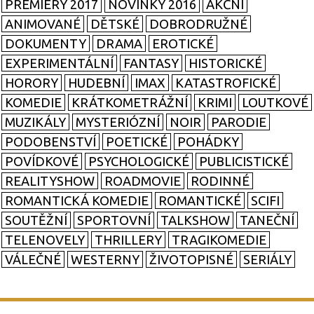
PREMIÉRY 2017
NOVINKY 2016
AKČNÍ
ANIMOVANÉ
DĚTSKÉ
DOBRODRUŽNÉ
DOKUMENTY
DRAMA
EROTICKÉ
EXPERIMENTÁLNÍ
FANTASY
HISTORICKÉ
HORORY
HUDEBNÍ
IMAX
KATASTROFICKÉ
KOMEDIE
KRÁTKOMETRÁŽNÍ
KRIMI
LOUTKOVÉ
MUZIKÁLY
MYSTERIÓZNÍ
NOIR
PARODIE
PODOBENSTVÍ
POETICKÉ
POHÁDKY
POVÍDKOVÉ
PSYCHOLOGICKÉ
PUBLICISTICKÉ
REALITYSHOW
ROADMOVIE
RODINNÉ
ROMANTICKÁ KOMEDIE
ROMANTICKÉ
SCIFI
SOUTĚŽNÍ
SPORTOVNÍ
TALKSHOW
TANEČNÍ
TELENOVELY
THRILLERY
TRAGIKOMEDIE
VÁLEČNÉ
WESTERNY
ŽIVOTOPISNÉ
SERIÁLY