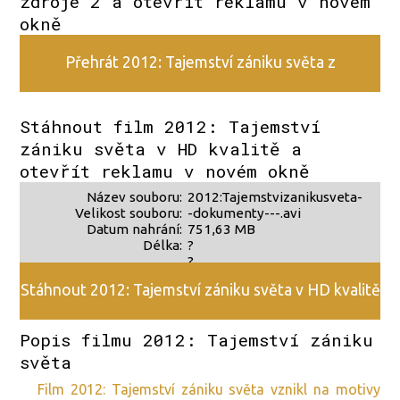
zdroje 2 a otevřít reklamu v novém
okně
Přehrát 2012: Tajemství zániku světa z
alternativního zdroje 2
Stáhnout film 2012: Tajemství
zániku světa v HD kvalitě a
otevřít reklamu v novém okně
Název souboru:
2012:Tajemstvizanikusveta-
Velikost souboru:
-dokumenty---.avi
Datum nahrání:
751,63 MB
Délka:
?
?
Stáhnout 2012: Tajemství zániku světa v HD kvalitě
Popis filmu 2012: Tajemství zániku
světa
film 2012: Tajemství zániku světa vznikl na motivy