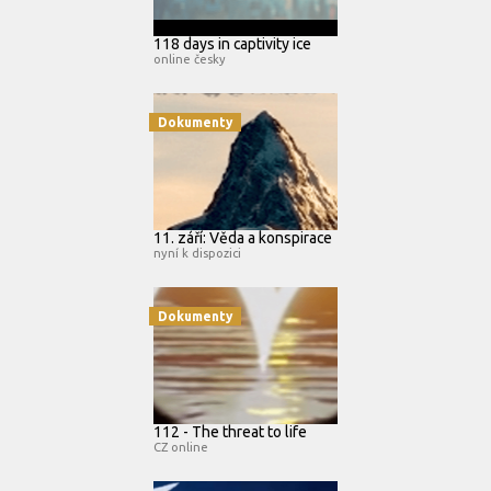
118 days in captivity ice
online česky
Dokumenty
11. září: Věda a konspirace
nyní k dispozici
Dokumenty
112 - The threat to life
CZ online