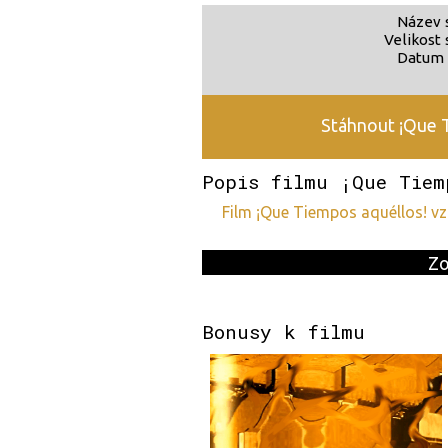
Název 
Velikost 
Datum 
Stáhnout ¡Que T
Popis filmu ¡Que Tiem
film ¡Que Tiempos aquéllos! v
Zo
Bonusy k filmu