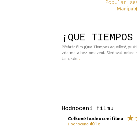
Popular se
Manipul
¡QUE TIEMPOS
Přehrát film ¡Que Tiempos aquéllos!, pustit
zdarma a bez omezení. Sledovat online s
tam, kde
…
Hodnocení filmu
Celkové hodnocení filmu
401
Hodnoceno
x