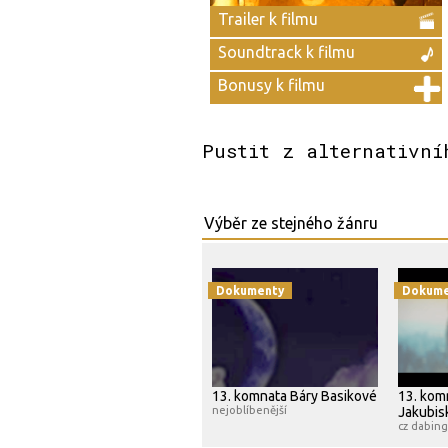
Trailer k filmu
Soundtrack k filmu
Bonusy k filmu
Pustit z alternativní
Dokumenty
Dokume
13. komnata Báry Basikové
13. kom
nejoblíbenější
Jakubis
cz dabing