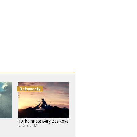
Dokumenty
13. komnata Báry Basikové
online v HD