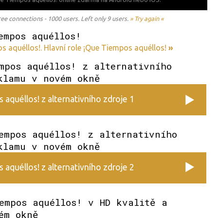
 connections - 1000 users. Left only 9 users.
» Try again «
empos aquéllos!
 aquéllos!. Hlavní role ¡Que Tiempos aquéllos!
»
mpos aquéllos! z alternativního
klamu v novém okně
aquéllos! z alternativního zdroje 1
empos aquéllos! z alternativního
klamu v novém okně
aquéllos! z alternativního zdroje 2
empos aquéllos! v HD kvalitě a
ém okně