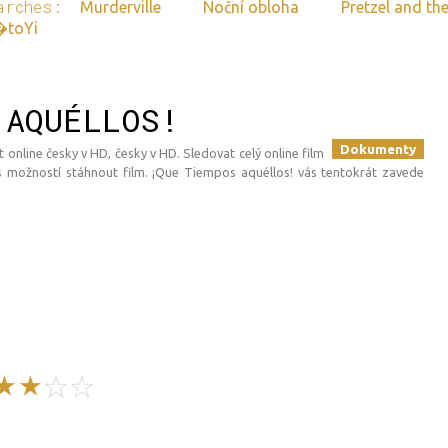
arches:
Murderville
Noční obloha
Pretzel and th
�toYi
 AQUÉLLOS!
Dokumenty
 online česky v HD, česky v HD. Sledovat celý online film
 možností stáhnout film. ¡Que Tiempos aquéllos! vás tentokrát zavede