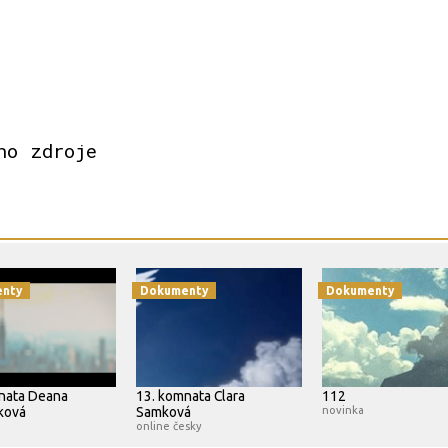
ho zdroje
nty
Dokumenty
Dokumenty
nata Deana
13. komnata Clara
112
ková
Samková
novinka
online česky