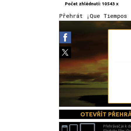
Počet zhlédnutí: 10543 x
Přehrát ¡Que Tiempos 
OTEVŘÍT PŘEHR
Přehrávač je k d
Sledujte film ¡