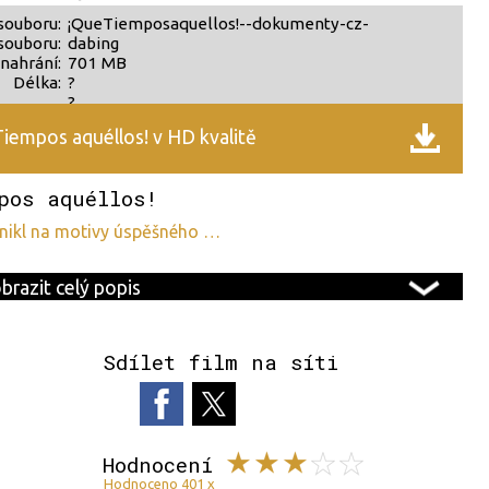
souboru:
¡QueTiemposaquellos!--dokumenty-cz-
souboru:
dabing
nahrání:
701 MB
Délka:
?
?
iempos aquéllos! v HD kvalitě
pos aquéllos!
znikl na motivy úspěšného …
brazit celý popis
Sdílet film na síti
Hodnocení
Hodnoceno 401 x