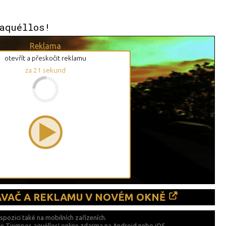
aquéllos!
Reklama
otevřít a přeskočit reklamu
za
20
sekund
ÁVAČ A REKLAMU V NOVÉM OKNĚ
ispozici také
na mobilních zařízeních.
Que Tiempos aquéllos! online zdarma na
Android nebo iOS.