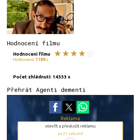
Hodnocení filmu
Hodnocení filmu
1189
Hodnoceno
x
Počet zhlédnutí: 14333 x
Přehrát Agenti dementi
Reklama
otevřít a přeskočit reklamu
za
20
sekund