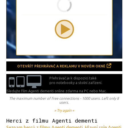
OTEVŘÍT PŘEHRÁVAČ A REKLAMU V NOVÉM OKNĚ
Přehrávač je k dispozici také
pro notebooky a stolní zařízení.
Sledujte film Agenti dementi online zdarma na
PC nebo Mac.
The maximum number of free connections - 1000 users. Left only 8
users.
» Try again «
Herci z filmu Agenti dementi
Seznam herců z filmu Agenti dementi. Hlavní role Agenti