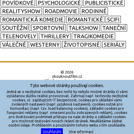
POVÍDKOVÉ
PSYCHOLOGICKÉ
PUBLICISTICKÉ
REALITYSHOW
ROADMOVIE
RODINNÉ
ROMANTICKÁ KOMEDIE
ROMANTICKÉ
SCIFI
SOUTĚŽNÍ
SPORTOVNÍ
TALKSHOW
TANEČNÍ
TELENOVELY
THRILLERY
TRAGIKOMEDIE
VÁLEČNÉ
WESTERNY
ŽIVOTOPISNÉ
SERIÁLY
© 2026
zkouknoutfilm.cz
Všechna práva vyhrazena.
Tyto webové stránky používají cookies.
Powered by
Jedná se o nezbytné cookies, bez nichž by nebylo možné stránky či vámi
vyžádanou službu reálně provozovat. Zahrnují např. technicky nezbytné
cookies, vč. zajišťujících IT bezpečnost, cookies pro ukládání vámi
Reklama
zvolených nastavení (např. jazyková nastavení), cookies nutné pro
komunikaci (např. tzv. load balancing cookies), základní cookies pro
Sítě
fungování reklamy (např. omezení počtu zobrazených reklam), cookies
pro dodržování podmínek přístupu na naše stránky a základní cookies
Redakce
pro možnost testování nových řešení stránek. Neukládáme žádné
X
osobní údaje. Prohlížením a používáním tohoto webu s tím souhlasíte.
Souhlasím
Více informací
Jakékoliv užití obsahu je bez souhlasu provozovatele zakázáno.