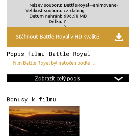
Název souboru:
BattleRoyal--animovane-
Velikost souboru:
cz-dabing
Datum nahrání:
696,98 MB
Délka:
?
?
Stáhnout Battle Royal v HD kvalitě
Popis filmu Battle Royal
film Battle Royal byl natočen podle …
Zobrazit celý popis
Bonusy k filmu