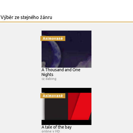
Animované
A Thousand and One
Nights
cz dabing
Animované
A tale of the bay
online v HD