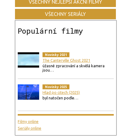
VŠECHNY NEJLEPŠÍ AKČNÍ FILMY
VŠECHNY SERIÁLY
Populární filmy
Novinky 2021
The Canterville Ghost 2021
úžasné zpracování a skvělá kamera
jsou…
Novinky 2025
Hlad po citech (2025)
byl natočen podle…
Filmy online
Seriály online