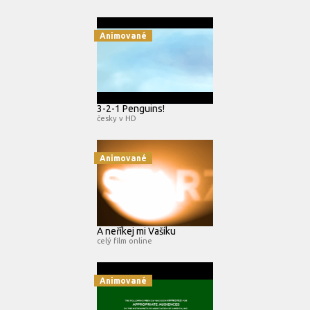
Animované
3-2-1 Penguins!
česky v HD
Animované
A neříkej mi Vašíku
celý film online
Animované