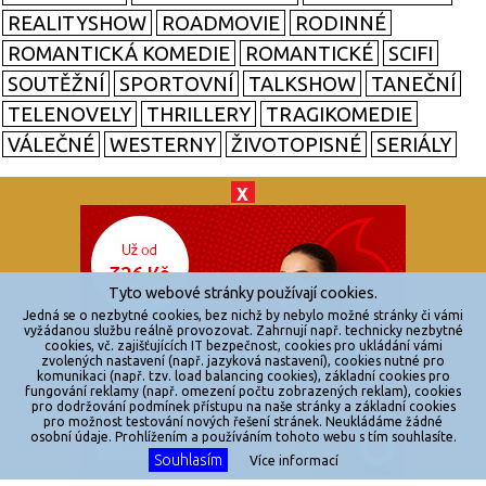
REALITYSHOW
ROADMOVIE
RODINNÉ
ROMANTICKÁ KOMEDIE
ROMANTICKÉ
SCIFI
SOUTĚŽNÍ
SPORTOVNÍ
TALKSHOW
TANEČNÍ
TELENOVELY
THRILLERY
TRAGIKOMEDIE
VÁLEČNÉ
WESTERNY
ŽIVOTOPISNÉ
SERIÁLY
X
© 2026
zkouknoutfilm.cz
Všechna práva vyhrazena.
Tyto webové stránky používají cookies.
Powered by
Jedná se o nezbytné cookies, bez nichž by nebylo možné stránky či vámi
vyžádanou službu reálně provozovat. Zahrnují např. technicky nezbytné
cookies, vč. zajišťujících IT bezpečnost, cookies pro ukládání vámi
Reklama
zvolených nastavení (např. jazyková nastavení), cookies nutné pro
komunikaci (např. tzv. load balancing cookies), základní cookies pro
Sítě
fungování reklamy (např. omezení počtu zobrazených reklam), cookies
pro dodržování podmínek přístupu na naše stránky a základní cookies
Redakce
pro možnost testování nových řešení stránek. Neukládáme žádné
osobní údaje. Prohlížením a používáním tohoto webu s tím souhlasíte.
Souhlasím
Více informací
Jakékoliv užití obsahu je bez souhlasu provozovatele zakázáno.