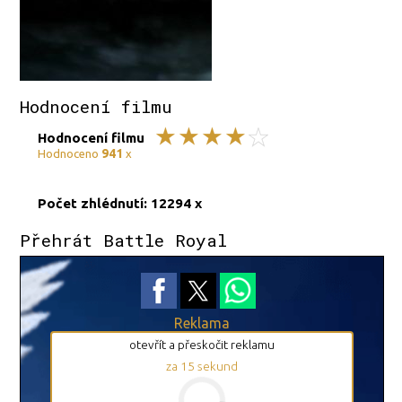
Hodnocení filmu
Hodnocení filmu
941
Hodnoceno
x
Počet zhlédnutí: 12294 x
Přehrát Battle Royal
Reklama
otevřít a přeskočit reklamu
za
15
sekund