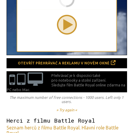
OTEVŘÍT PŘEHRÁVAČ A REKLAMU V NOVÉM OKNĚ
Přehrávač je k dispozici také
pro notebooky a stolní zařízení.
Sledujte film Battle Royal online zdarma na
PC nebo Mac.
The maximum number of free connections - 1000 users. Left only 1
users.
» Try again «
Herci z filmu Battle Royal
Seznam herců z filmu Battle Royal. Hlavní role Battle