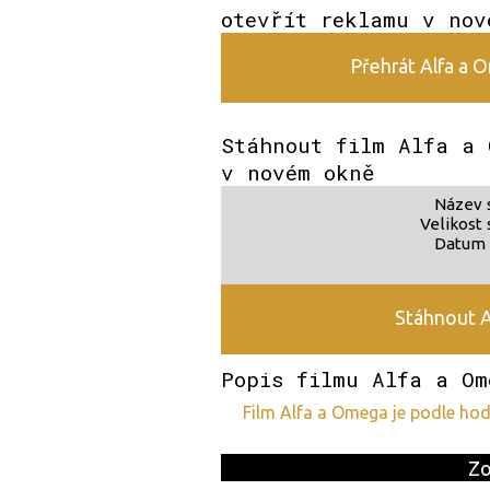
otevřít reklamu v nov
Přehrát Alfa a O
Stáhnout film Alfa a 
v novém okně
Název 
Velikost 
Datum 
Stáhnout A
Popis filmu Alfa a Om
film Alfa a Omega je podle h
Zo