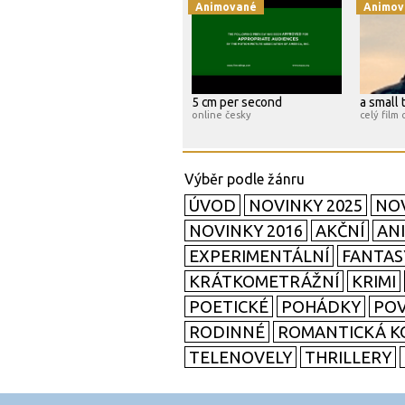
Animované
Animov
5 cm per second
a small 
online česky
celý film 
ÚVOD
NOVINKY 2025
NOV
NOVINKY 2016
AKČNÍ
AN
EXPERIMENTÁLNÍ
FANTAS
KRÁTKOMETRÁŽNÍ
KRIMI
POETICKÉ
POHÁDKY
POV
RODINNÉ
ROMANTICKÁ K
TELENOVELY
THRILLERY