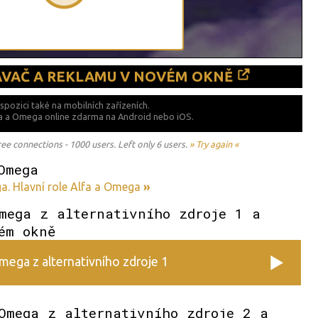
ÁVAČ A REKLAMU V NOVÉM OKNĚ
ispozici také
na mobilních zařízeních.
lfa a Omega online zdarma na
Android nebo iOS.
 connections - 1000 users. Left only 6 users.
» Try again «
Omega
a. Hlavní role Alfa a Omega
»
mega z alternativního zdroje 1 a
ém okně
mega z alternativního zdroje 1
Omega z alternativního zdroje 2 a