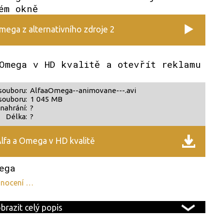
ém okně
mega z alternativního zdroje 2
Omega v HD kvalitě a otevřít reklamu
souboru:
AlfaaOmega--animovane---.avi
souboru:
1 045 MB
nahrání:
?
Délka:
?
lfa a Omega v HD kvalitě
ega
odnocení …
brazit celý popis