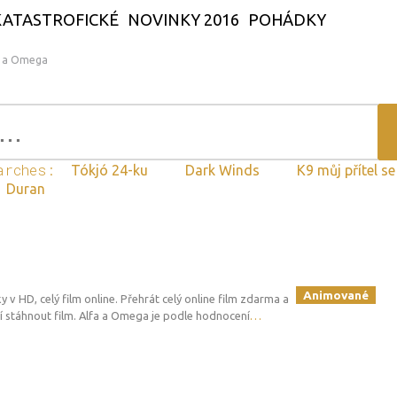
KATASTROFICKÉ
NOVINKY 2016
POHÁDKY
a a Omega
arches:
Tókjó 24-ku
Dark Winds
K9 můj přítel s
Duran
Animované
y v HD, celý film online. Přehrát celý online film zdarma a
 stáhnout film. Alfa a Omega je podle hodnocení
…