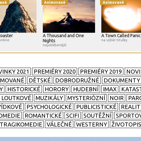
ané
Animované
Animované
toaster
A Thousand and One
A Town Called Panic
online
Nights
na výběr titulky
nejoblíbenější
INKY 2021
PREMIÉRY 2020
PREMIÉRY 2019
NOVI
IMOVANÉ
DĚTSKÉ
DOBRODRUŽNÉ
DOKUMENTY
Y
HISTORICKÉ
HORORY
HUDEBNÍ
IMAX
KATAS
LOUTKOVÉ
MUZIKÁLY
MYSTERIÓZNÍ
NOIR
PAR
ÍDKOVÉ
PSYCHOLOGICKÉ
PUBLICISTICKÉ
REALI
OMEDIE
ROMANTICKÉ
SCIFI
SOUTĚŽNÍ
SPORTO
TRAGIKOMEDIE
VÁLEČNÉ
WESTERNY
ŽIVOTOPI