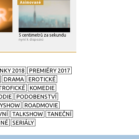
Animované
5 centimetrů za sekundu
nyní k dispozici
NKY 2018
PREMIÉRY 2017
DRAMA
EROTICKÉ
TROFICKÉ
KOMEDIE
ODIE
PODOBENSTVÍ
TYSHOW
ROADMOVIE
VNÍ
TALKSHOW
TANEČNÍ
SNÉ
SERIÁLY