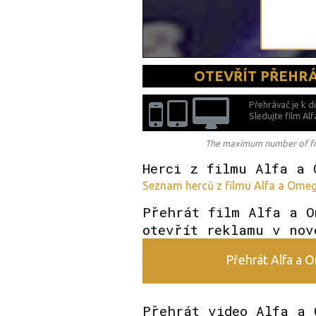
OTEVŘÍT PŘEHR
Přehrávač je k d
Sledujte film A
The maximum number of free
Herci z filmu Alfa a 
Seznam herců z filmu Alfa a Omeg
Přehrát film Alfa a O
otevřít reklamu v nov
Přehrát Alfa a O
Přehrát video Alfa a 