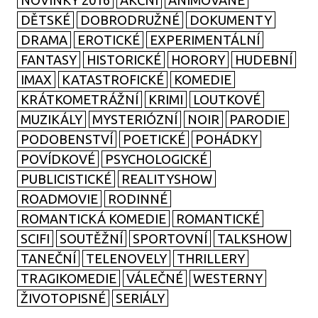
NOVINKY 2016
AKČNÍ
ANIMOVANÉ
DĚTSKÉ
DOBRODRUŽNÉ
DOKUMENTY
DRAMA
EROTICKÉ
EXPERIMENTÁLNÍ
FANTASY
HISTORICKÉ
HORORY
HUDEBNÍ
IMAX
KATASTROFICKÉ
KOMEDIE
KRÁTKOMETRÁŽNÍ
KRIMI
LOUTKOVÉ
MUZIKÁLY
MYSTERIÓZNÍ
NOIR
PARODIE
PODOBENSTVÍ
POETICKÉ
POHÁDKY
POVÍDKOVÉ
PSYCHOLOGICKÉ
PUBLICISTICKÉ
REALITYSHOW
ROADMOVIE
RODINNÉ
ROMANTICKÁ KOMEDIE
ROMANTICKÉ
SCIFI
SOUTĚŽNÍ
SPORTOVNÍ
TALKSHOW
TANEČNÍ
TELENOVELY
THRILLERY
TRAGIKOMEDIE
VÁLEČNÉ
WESTERNY
ŽIVOTOPISNÉ
SERIÁLY