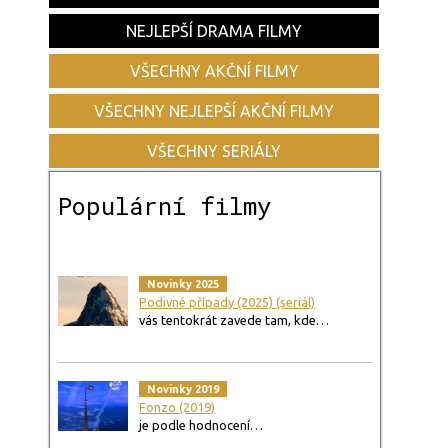
NEJLEPŠÍ DRAMA FILMY
VŠECHNY AKČNÍ FILMY
VŠECHNY NEJLEPŠÍ AKČNÍ FILMY
VŠECHNY SERIÁLY
Populární filmy
Novinky 2025
Podivné případy (2025) (seriál)
vás tentokrát zavede tam, kde…
Novinky 2019
Fonzo (2019)
je podle hodnocení…