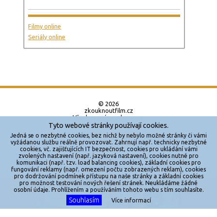
Filmy online
Seriály online
© 2026
zkouknoutfilm.cz
Všechna práva vyhrazena.
Tyto webové stránky používají cookies.
Powered by
Jedná se o nezbytné cookies, bez nichž by nebylo možné stránky či vámi
vyžádanou službu reálně provozovat. Zahrnují např. technicky nezbytné
cookies, vč. zajišťujících IT bezpečnost, cookies pro ukládání vámi
Reklama
zvolených nastavení (např. jazyková nastavení), cookies nutné pro
komunikaci (např. tzv. load balancing cookies), základní cookies pro
Sítě
fungování reklamy (např. omezení počtu zobrazených reklam), cookies
pro dodržování podmínek přístupu na naše stránky a základní cookies
Redakce
pro možnost testování nových řešení stránek. Neukládáme žádné
X
osobní údaje. Prohlížením a používáním tohoto webu s tím souhlasíte.
Souhlasím
Jakékoliv užití obsahu je bez souhlasu provozovatele zakázáno.
Více informací