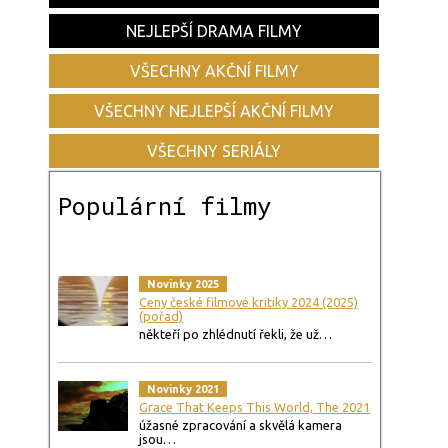
NEJLEPŠÍ DRAMA FILMY
VŠECHNY AKČNÍ FILMY
VŠECHNY NEJLEPŠÍ AKČNÍ FILMY
VŠECHNY SERIÁLY
Populární filmy
Novinky 2025
Ceny české filmové kritiky 2024 (2025)
(pořad)
někteří po zhlédnutí řekli, že už…
Novinky 2021
Grace That Keeps This World, The 2021
úžasné zpracování a skvělá kamera
jsou…