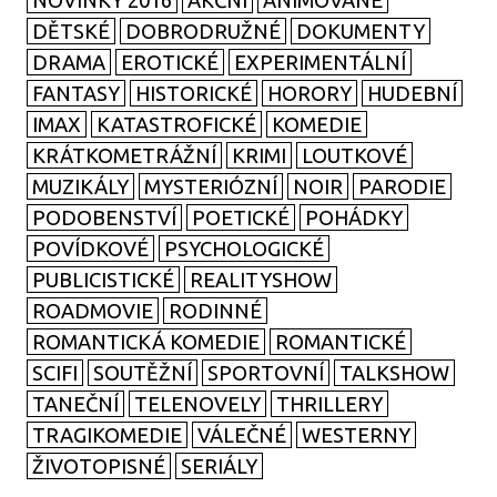
NOVINKY 2016
AKČNÍ
ANIMOVANÉ
DĚTSKÉ
DOBRODRUŽNÉ
DOKUMENTY
DRAMA
EROTICKÉ
EXPERIMENTÁLNÍ
FANTASY
HISTORICKÉ
HORORY
HUDEBNÍ
IMAX
KATASTROFICKÉ
KOMEDIE
KRÁTKOMETRÁŽNÍ
KRIMI
LOUTKOVÉ
MUZIKÁLY
MYSTERIÓZNÍ
NOIR
PARODIE
PODOBENSTVÍ
POETICKÉ
POHÁDKY
POVÍDKOVÉ
PSYCHOLOGICKÉ
PUBLICISTICKÉ
REALITYSHOW
ROADMOVIE
RODINNÉ
ROMANTICKÁ KOMEDIE
ROMANTICKÉ
SCIFI
SOUTĚŽNÍ
SPORTOVNÍ
TALKSHOW
TANEČNÍ
TELENOVELY
THRILLERY
TRAGIKOMEDIE
VÁLEČNÉ
WESTERNY
ŽIVOTOPISNÉ
SERIÁLY