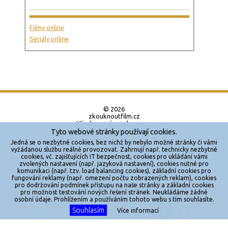
Filmy online
Seriály online
© 2026
zkouknoutfilm.cz
Všechna práva vyhrazena.
Tyto webové stránky používají cookies.
Powered by
Jedná se o nezbytné cookies, bez nichž by nebylo možné stránky či vámi
vyžádanou službu reálně provozovat. Zahrnují např. technicky nezbytné
cookies, vč. zajišťujících IT bezpečnost, cookies pro ukládání vámi
Reklama
zvolených nastavení (např. jazyková nastavení), cookies nutné pro
komunikaci (např. tzv. load balancing cookies), základní cookies pro
Sítě
fungování reklamy (např. omezení počtu zobrazených reklam), cookies
pro dodržování podmínek přístupu na naše stránky a základní cookies
Redakce
pro možnost testování nových řešení stránek. Neukládáme žádné
X
osobní údaje. Prohlížením a používáním tohoto webu s tím souhlasíte.
Souhlasím
Jakékoliv užití obsahu je bez souhlasu provozovatele zakázáno.
Více informací