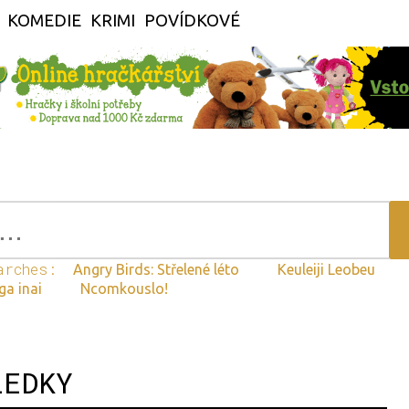
KOMEDIE
KRIMI
POVÍDKOVÉ
arches:
Angry Birds: Střelené léto
Keuleiji Leobeu
ga inai
Ncomkouslo!
LEDKY