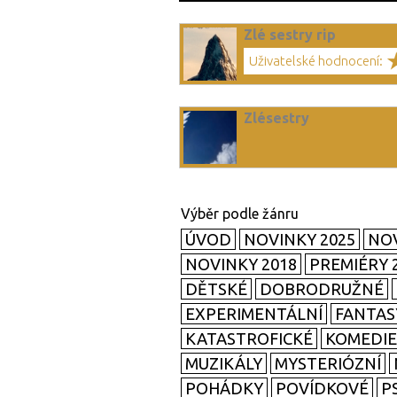
Zlé sestry rip
Uživatelské hodnocení:
Zlésestry
ÚVOD
NOVINKY 2025
NOV
NOVINKY 2018
PREMIÉRY 
DĚTSKÉ
DOBRODRUŽNÉ
EXPERIMENTÁLNÍ
FANTAS
KATASTROFICKÉ
KOMEDIE
MUZIKÁLY
MYSTERIÓZNÍ
POHÁDKY
POVÍDKOVÉ
P