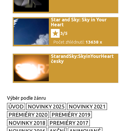
Star and Sky: Sky in Your
Heart
3/5
Počet zhlédnutí:
13638 x
StarandSky:SkyinYourHeart
česky
ÚVOD
NOVINKY 2025
NOVINKY 2021
PREMIÉRY 2020
PREMIÉRY 2019
NOVINKY 2018
PREMIÉRY 2017