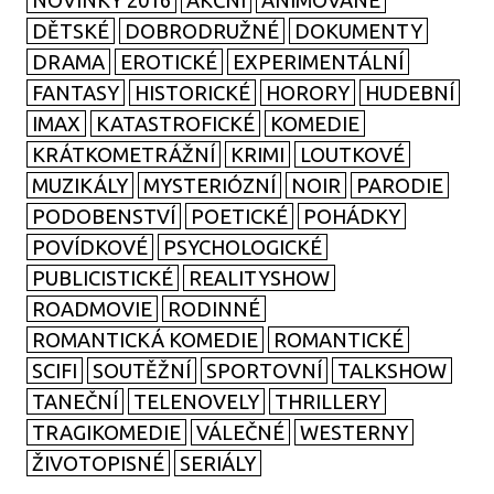
NOVINKY 2016
AKČNÍ
ANIMOVANÉ
DĚTSKÉ
DOBRODRUŽNÉ
DOKUMENTY
DRAMA
EROTICKÉ
EXPERIMENTÁLNÍ
FANTASY
HISTORICKÉ
HORORY
HUDEBNÍ
IMAX
KATASTROFICKÉ
KOMEDIE
KRÁTKOMETRÁŽNÍ
KRIMI
LOUTKOVÉ
MUZIKÁLY
MYSTERIÓZNÍ
NOIR
PARODIE
PODOBENSTVÍ
POETICKÉ
POHÁDKY
POVÍDKOVÉ
PSYCHOLOGICKÉ
PUBLICISTICKÉ
REALITYSHOW
ROADMOVIE
RODINNÉ
ROMANTICKÁ KOMEDIE
ROMANTICKÉ
SCIFI
SOUTĚŽNÍ
SPORTOVNÍ
TALKSHOW
TANEČNÍ
TELENOVELY
THRILLERY
TRAGIKOMEDIE
VÁLEČNÉ
WESTERNY
ŽIVOTOPISNÉ
SERIÁLY