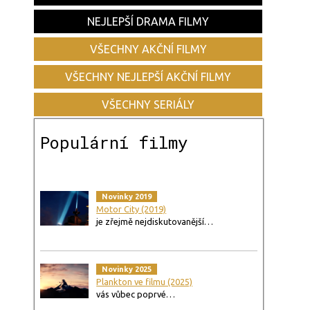
NEJLEPŠÍ DRAMA FILMY
VŠECHNY AKČNÍ FILMY
VŠECHNY NEJLEPŠÍ AKČNÍ FILMY
VŠECHNY SERIÁLY
Populární filmy
Novinky 2019
Motor City (2019)
je zřejmě nejdiskutovanější…
Novinky 2025
Plankton ve filmu (2025)
vás vůbec poprvé…