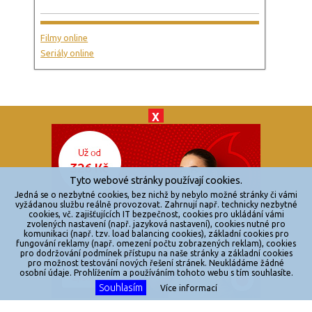
Filmy online
Seriály online
X
© 2026
zkouknoutfilm.cz
Všechna práva vyhrazena.
Tyto webové stránky používají cookies.
Powered by
Jedná se o nezbytné cookies, bez nichž by nebylo možné stránky či vámi
vyžádanou službu reálně provozovat. Zahrnují např. technicky nezbytné
cookies, vč. zajišťujících IT bezpečnost, cookies pro ukládání vámi
Reklama
zvolených nastavení (např. jazyková nastavení), cookies nutné pro
komunikaci (např. tzv. load balancing cookies), základní cookies pro
Sítě
fungování reklamy (např. omezení počtu zobrazených reklam), cookies
pro dodržování podmínek přístupu na naše stránky a základní cookies
Redakce
pro možnost testování nových řešení stránek. Neukládáme žádné
osobní údaje. Prohlížením a používáním tohoto webu s tím souhlasíte.
Souhlasím
Jakékoliv užití obsahu je bez souhlasu provozovatele zakázáno.
Více informací