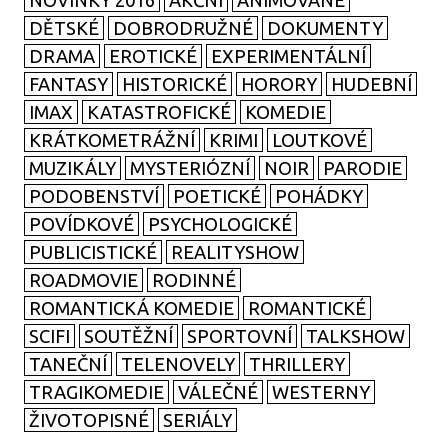
NOVINKY 2016
AKČNÍ
ANIMOVANÉ
DĚTSKÉ
DOBRODRUŽNÉ
DOKUMENTY
DRAMA
EROTICKÉ
EXPERIMENTÁLNÍ
FANTASY
HISTORICKÉ
HORORY
HUDEBNÍ
IMAX
KATASTROFICKÉ
KOMEDIE
KRÁTKOMETRÁŽNÍ
KRIMI
LOUTKOVÉ
MUZIKÁLY
MYSTERIÓZNÍ
NOIR
PARODIE
PODOBENSTVÍ
POETICKÉ
POHÁDKY
POVÍDKOVÉ
PSYCHOLOGICKÉ
PUBLICISTICKÉ
REALITYSHOW
ROADMOVIE
RODINNÉ
ROMANTICKÁ KOMEDIE
ROMANTICKÉ
SCIFI
SOUTĚŽNÍ
SPORTOVNÍ
TALKSHOW
TANEČNÍ
TELENOVELY
THRILLERY
TRAGIKOMEDIE
VÁLEČNÉ
WESTERNY
ŽIVOTOPISNÉ
SERIÁLY