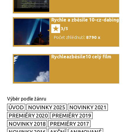
Rychle a zběsile 10-cz-dabing
3/5
Počet zhlédnutí:
8790 x
Rychleazběsile10 celý film
ÚVOD
NOVINKY 2025
NOVINKY 2021
PREMIÉRY 2020
PREMIÉRY 2019
NOVINKY 2018
PREMIÉRY 2017