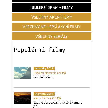
NEJLEPŠÍ DRAMA FILMY
VŠECHNY AKČNÍ FILMY
VŠECHNY NEJLEPŠÍ AKČNÍ FILMY
VŠECHNY SERIÁLY
Populární filmy
Novinky 2019
Cyborg Nemesis (2019)
se odehrává…
Novinky 2019
Icarus Factor (2019)
úžasné zpracování a skvělá kamera
jsou…