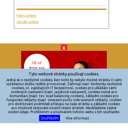
Filmy online
Seriály online
X
© 2026
zkouknoutfilm.cz
Všechna práva vyhrazena.
Tyto webové stránky používají cookies.
Powered by
Jedná se o nezbytné cookies, bez nichž by nebylo možné stránky či vámi
vyžádanou službu reálně provozovat. Zahrnují např. technicky nezbytné
cookies, vč. zajišťujících IT bezpečnost, cookies pro ukládání vámi
Reklama
zvolených nastavení (např. jazyková nastavení), cookies nutné pro
komunikaci (např. tzv. load balancing cookies), základní cookies pro
Sítě
fungování reklamy (např. omezení počtu zobrazených reklam), cookies
pro dodržování podmínek přístupu na naše stránky a základní cookies
Redakce
pro možnost testování nových řešení stránek. Neukládáme žádné
osobní údaje. Prohlížením a používáním tohoto webu s tím souhlasíte.
Souhlasím
Jakékoliv užití obsahu je bez souhlasu provozovatele zakázáno.
Více informací