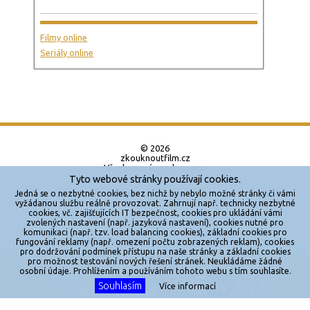
Filmy online
Seriály online
© 2026
zkouknoutfilm.cz
Všechna práva vyhrazena.
Tyto webové stránky používají cookies.
Powered by
Jedná se o nezbytné cookies, bez nichž by nebylo možné stránky či vámi
vyžádanou službu reálně provozovat. Zahrnují např. technicky nezbytné
cookies, vč. zajišťujících IT bezpečnost, cookies pro ukládání vámi
Reklama
zvolených nastavení (např. jazyková nastavení), cookies nutné pro
komunikaci (např. tzv. load balancing cookies), základní cookies pro
Sítě
fungování reklamy (např. omezení počtu zobrazených reklam), cookies
pro dodržování podmínek přístupu na naše stránky a základní cookies
Redakce
pro možnost testování nových řešení stránek. Neukládáme žádné
X
osobní údaje. Prohlížením a používáním tohoto webu s tím souhlasíte.
Souhlasím
Jakékoliv užití obsahu je bez souhlasu provozovatele zakázáno.
Více informací