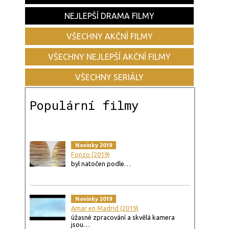
NEJLEPŠÍ DRAMA FILMY
VŠECHNY AKČNÍ FILMY
VŠECHNY NEJLEPŠÍ AKČNÍ FILMY
VŠECHNY SERIÁLY
Populární filmy
Novinky 2019
Fonzo (2019)
byl natočen podle…
Novinky 2019
Amar en Madrid (2019)
úžasné zpracování a skvělá kamera
jsou…