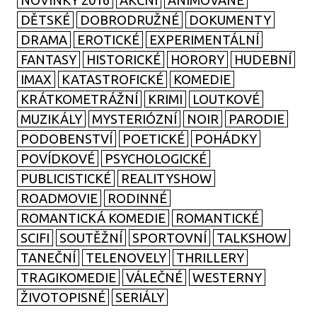
NOVINKY 2016
AKČNÍ
ANIMOVANÉ
DĚTSKÉ
DOBRODRUŽNÉ
DOKUMENTY
DRAMA
EROTICKÉ
EXPERIMENTÁLNÍ
FANTASY
HISTORICKÉ
HORORY
HUDEBNÍ
IMAX
KATASTROFICKÉ
KOMEDIE
KRÁTKOMETRÁŽNÍ
KRIMI
LOUTKOVÉ
MUZIKÁLY
MYSTERIÓZNÍ
NOIR
PARODIE
PODOBENSTVÍ
POETICKÉ
POHÁDKY
POVÍDKOVÉ
PSYCHOLOGICKÉ
PUBLICISTICKÉ
REALITYSHOW
ROADMOVIE
RODINNÉ
ROMANTICKÁ KOMEDIE
ROMANTICKÉ
SCIFI
SOUTĚŽNÍ
SPORTOVNÍ
TALKSHOW
TANEČNÍ
TELENOVELY
THRILLERY
TRAGIKOMEDIE
VÁLEČNÉ
WESTERNY
ŽIVOTOPISNÉ
SERIÁLY