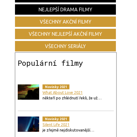
NEJLEPŠÍ DRAMA FILMY
VŠECHNY AKČNÍ FILMY
VŠECHNY NEJLEPŠÍ AKČNÍ FILMY
VŠECHNY SERIÁLY
Populární filmy
Novinky 2021
What About Love 2021
někteří po zhlédnutí řekli, že už…
Novinky 2021
Silent Life 2021
je zřejmě nejdiskutovanější…