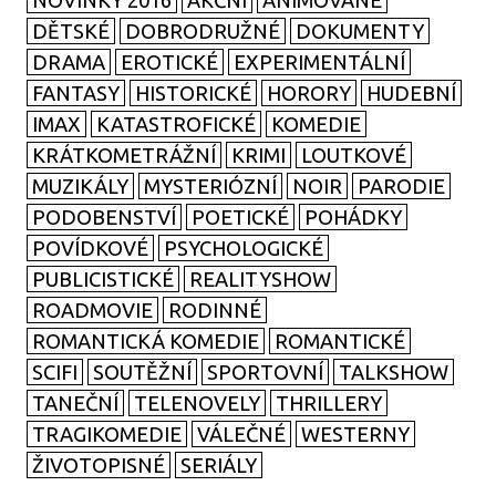
NOVINKY 2016
AKČNÍ
ANIMOVANÉ
DĚTSKÉ
DOBRODRUŽNÉ
DOKUMENTY
DRAMA
EROTICKÉ
EXPERIMENTÁLNÍ
FANTASY
HISTORICKÉ
HORORY
HUDEBNÍ
IMAX
KATASTROFICKÉ
KOMEDIE
KRÁTKOMETRÁŽNÍ
KRIMI
LOUTKOVÉ
MUZIKÁLY
MYSTERIÓZNÍ
NOIR
PARODIE
PODOBENSTVÍ
POETICKÉ
POHÁDKY
POVÍDKOVÉ
PSYCHOLOGICKÉ
PUBLICISTICKÉ
REALITYSHOW
ROADMOVIE
RODINNÉ
ROMANTICKÁ KOMEDIE
ROMANTICKÉ
SCIFI
SOUTĚŽNÍ
SPORTOVNÍ
TALKSHOW
TANEČNÍ
TELENOVELY
THRILLERY
TRAGIKOMEDIE
VÁLEČNÉ
WESTERNY
ŽIVOTOPISNÉ
SERIÁLY