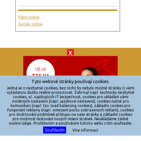
Filmy online
Seriály online
X
© 2026
zkouknoutfilm.cz
Všechna práva vyhrazena.
Tyto webové stránky používají cookies.
Powered by
Jedná se o nezbytné cookies, bez nichž by nebylo možné stránky či vámi
vyžádanou službu reálně provozovat. Zahrnují např. technicky nezbytné
cookies, vč. zajišťujících IT bezpečnost, cookies pro ukládání vámi
Reklama
zvolených nastavení (např. jazyková nastavení), cookies nutné pro
komunikaci (např. tzv. load balancing cookies), základní cookies pro
Sítě
fungování reklamy (např. omezení počtu zobrazených reklam), cookies
pro dodržování podmínek přístupu na naše stránky a základní cookies
Redakce
pro možnost testování nových řešení stránek. Neukládáme žádné
osobní údaje. Prohlížením a používáním tohoto webu s tím souhlasíte.
Souhlasím
Jakékoliv užití obsahu je bez souhlasu provozovatele zakázáno.
Více informací