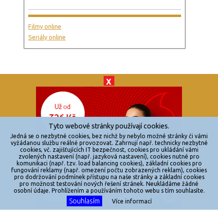
Filmy online
Seriály online
X
© 2026
zkouknoutfilm.cz
Všechna práva vyhrazena.
Tyto webové stránky používají cookies.
Powered by
Jedná se o nezbytné cookies, bez nichž by nebylo možné stránky či vámi
vyžádanou službu reálně provozovat. Zahrnují např. technicky nezbytné
cookies, vč. zajišťujících IT bezpečnost, cookies pro ukládání vámi
Reklama
zvolených nastavení (např. jazyková nastavení), cookies nutné pro
komunikaci (např. tzv. load balancing cookies), základní cookies pro
Sítě
fungování reklamy (např. omezení počtu zobrazených reklam), cookies
pro dodržování podmínek přístupu na naše stránky a základní cookies
Redakce
pro možnost testování nových řešení stránek. Neukládáme žádné
osobní údaje. Prohlížením a používáním tohoto webu s tím souhlasíte.
Souhlasím
Jakékoliv užití obsahu je bez souhlasu provozovatele zakázáno.
Více informací