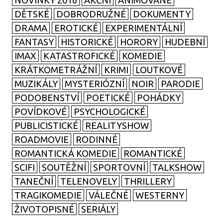
NOVINKY 2016
AKČNÍ
ANIMOVANÉ
DĚTSKÉ
DOBRODRUŽNÉ
DOKUMENTY
DRAMA
EROTICKÉ
EXPERIMENTÁLNÍ
FANTASY
HISTORICKÉ
HORORY
HUDEBNÍ
IMAX
KATASTROFICKÉ
KOMEDIE
KRÁTKOMETRÁŽNÍ
KRIMI
LOUTKOVÉ
MUZIKÁLY
MYSTERIÓZNÍ
NOIR
PARODIE
PODOBENSTVÍ
POETICKÉ
POHÁDKY
POVÍDKOVÉ
PSYCHOLOGICKÉ
PUBLICISTICKÉ
REALITYSHOW
ROADMOVIE
RODINNÉ
ROMANTICKÁ KOMEDIE
ROMANTICKÉ
SCIFI
SOUTĚŽNÍ
SPORTOVNÍ
TALKSHOW
TANEČNÍ
TELENOVELY
THRILLERY
TRAGIKOMEDIE
VÁLEČNÉ
WESTERNY
ŽIVOTOPISNÉ
SERIÁLY