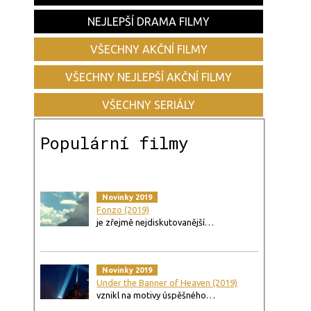
NEJLEPŠÍ DRAMA FILMY
VŠECHNY AKČNÍ FILMY
VŠECHNY NEJLEPŠÍ AKČNÍ FILMY
VŠECHNY SERIÁLY
Populární filmy
Novinky 2019
Fonzo (2019)
je zřejmě nejdiskutovanější…
Novinky 2019
Under the Banner of Heaven (2019)
vznikl na motivy úspěšného…