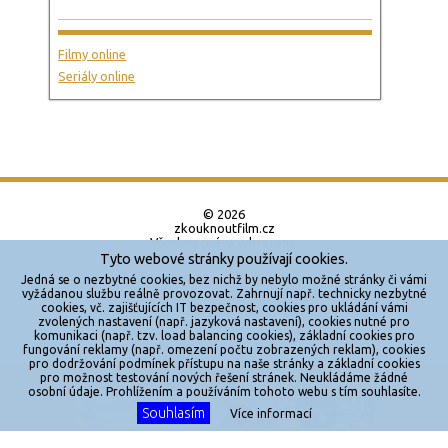
Filmy online
Seriály online
© 2026
zkouknoutfilm.cz
Všechna práva vyhrazena.
Tyto webové stránky používají cookies.
Powered by
Jedná se o nezbytné cookies, bez nichž by nebylo možné stránky či vámi
vyžádanou službu reálně provozovat. Zahrnují např. technicky nezbytné
cookies, vč. zajišťujících IT bezpečnost, cookies pro ukládání vámi
Reklama
zvolených nastavení (např. jazyková nastavení), cookies nutné pro
komunikaci (např. tzv. load balancing cookies), základní cookies pro
Sítě
fungování reklamy (např. omezení počtu zobrazených reklam), cookies
pro dodržování podmínek přístupu na naše stránky a základní cookies
Redakce
pro možnost testování nových řešení stránek. Neukládáme žádné
X
osobní údaje. Prohlížením a používáním tohoto webu s tím souhlasíte.
Souhlasím
Jakékoliv užití obsahu je bez souhlasu provozovatele zakázáno.
Více informací