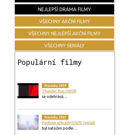
NEJLEPŠÍ DRAMA FILMY
VŠECHNY AKČNÍ FILMY
VŠECHNY NEJLEPŠÍ AKČNÍ FILMY
VŠECHNY SERIÁLY
Populární filmy
Novinky 2019
Thunder Run (2019)
se odehrává…
Novinky 2025
Podivné případy (2025) (seriál)
byl natočen podle…