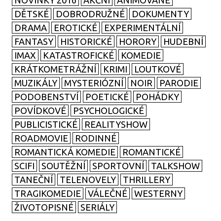
NOVINKY 2016
AKČNÍ
ANIMOVANÉ
DĚTSKÉ
DOBRODRUŽNÉ
DOKUMENTY
DRAMA
EROTICKÉ
EXPERIMENTÁLNÍ
FANTASY
HISTORICKÉ
HORORY
HUDEBNÍ
IMAX
KATASTROFICKÉ
KOMEDIE
KRÁTKOMETRÁŽNÍ
KRIMI
LOUTKOVÉ
MUZIKÁLY
MYSTERIÓZNÍ
NOIR
PARODIE
PODOBENSTVÍ
POETICKÉ
POHÁDKY
POVÍDKOVÉ
PSYCHOLOGICKÉ
PUBLICISTICKÉ
REALITYSHOW
ROADMOVIE
RODINNÉ
ROMANTICKÁ KOMEDIE
ROMANTICKÉ
SCIFI
SOUTĚŽNÍ
SPORTOVNÍ
TALKSHOW
TANEČNÍ
TELENOVELY
THRILLERY
TRAGIKOMEDIE
VÁLEČNÉ
WESTERNY
ŽIVOTOPISNÉ
SERIÁLY