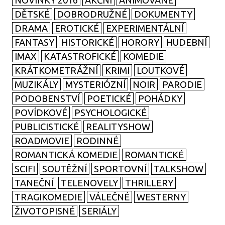
NOVINKY 2016
AKČNÍ
ANIMOVANÉ
DĚTSKÉ
DOBRODRUŽNÉ
DOKUMENTY
DRAMA
EROTICKÉ
EXPERIMENTÁLNÍ
FANTASY
HISTORICKÉ
HORORY
HUDEBNÍ
IMAX
KATASTROFICKÉ
KOMEDIE
KRÁTKOMETRÁŽNÍ
KRIMI
LOUTKOVÉ
MUZIKÁLY
MYSTERIÓZNÍ
NOIR
PARODIE
PODOBENSTVÍ
POETICKÉ
POHÁDKY
POVÍDKOVÉ
PSYCHOLOGICKÉ
PUBLICISTICKÉ
REALITYSHOW
ROADMOVIE
RODINNÉ
ROMANTICKÁ KOMEDIE
ROMANTICKÉ
SCIFI
SOUTĚŽNÍ
SPORTOVNÍ
TALKSHOW
TANEČNÍ
TELENOVELY
THRILLERY
TRAGIKOMEDIE
VÁLEČNÉ
WESTERNY
ŽIVOTOPISNÉ
SERIÁLY