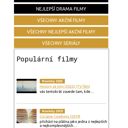
NEJLEPŠÍ DRAMA FILMY
VŠECHNY AKČNÍ FILMY
VŠECHNY NEJLEPŠÍ AKČNÍ FILMY
VŠECHNY SERIÁLY
Populární filmy
Novinky 2025
Hovory ze tmy (2025) (TV film)
vás tentokrát zavede tam, kde…
Novinky 2019
Cocaine Cowboys (2019)
přichází na plátna jako jedna z nejlepších
a nejkomplexnějších…