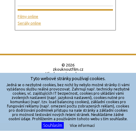
Filmy online
Seriály online
© 2026
zkouknoutfilm.cz
Všechna práva vyhrazena.
Tyto webové stránky používají cookies.
Powered by
Jedná se o nezbytné cookies, bez nichž by nebylo možné stránky či vámi
vyžádanou službu reálně provozovat. Zahrnují např. technicky nezbytné
cookies, vč. zajišťujících IT bezpečnost, cookies pro ukládání vámi
Reklama
zvolených nastavení (např. jazyková nastavení), cookies nutné pro
komunikaci (např. tzv. load balancing cookies), základní cookies pro
Sítě
fungování reklamy (např. omezení počtu zobrazených reklam), cookies
pro dodržování podmínek přístupu na naše stránky a základní cookies
Redakce
pro možnost testování nových řešení stránek. Neukládáme žádné
osobní údaje. Prohlížením a používáním tohoto webu s tím souhlasíte.
Souhlasím
Jakékoliv užití obsahu je bez souhlasu provozovatele zakázáno.
Více informací
X