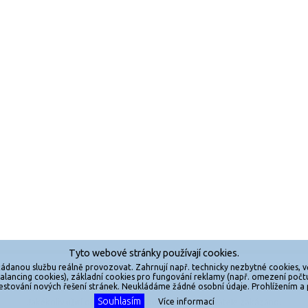
Tyto webové stránky používají cookies.
ádanou službu reálně provozovat. Zahrnují např. technicky nezbytné cookies, vč.
áva vyhrazena.
Powered by
d balancing cookies), základní cookies pro fungování reklamy (např. omezení po
estování nových řešení stránek. Neukládáme žádné osobní údaje. Prohlížením a
Souhlasím
Jakékoliv užití obsahu je bez souhlasu provozovatele zakázáno.
Více informací