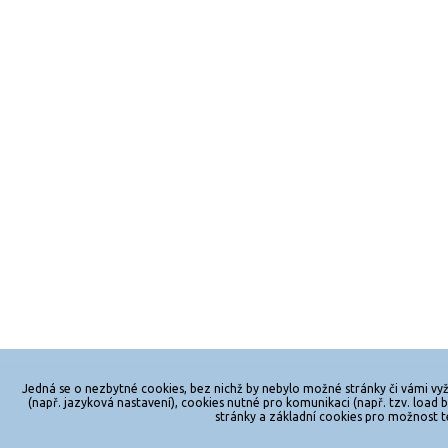
Jedná se o nezbytné cookies, bez nichž by nebylo možné stránky či vámi vyž
© 2026
zkouknoutfilm.cz
Všechna pr
(např. jazyková nastavení), cookies nutné pro komunikaci (např. tzv. loa
stránky a základní cookies pro možnost t