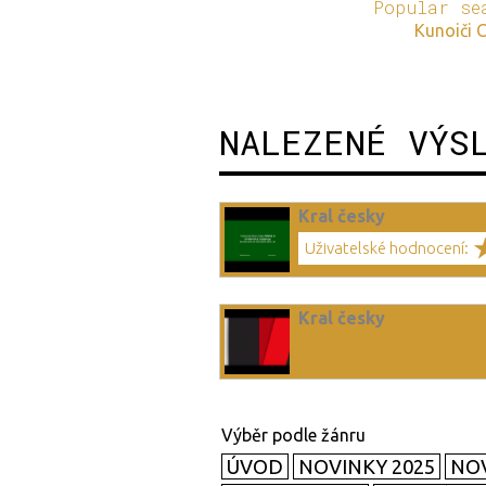
Popular se
Kunoiči 
NALEZENÉ VÝS
Kral česky
Uživatelské hodnocení:
Kral česky
ÚVOD
NOVINKY 2025
NOV