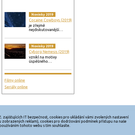
Novinky 2019
Cocaine Cowboys (2019)
je zřejmě
nejdiskutovanější…
Novinky 2019
Cyborg Nemesis (2019)
vznikl na motivy
úspěšného…
Filmy online
Seriály online
 zajišťujících IT bezpečnost, cookies pro ukládání vámi zvolených nastavení
Reklama
Sítě
Redakce
čtu zobrazených reklam), cookies pro dodržování podmínek přístupu na naše
 používáním tohoto webu s tím souhlasíte.