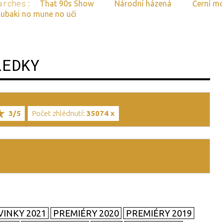
arches:
That 90s Show
Národní házená
Černí mo
Cubaki no mune no uči
LEDKY
3/5
Počet zhlédnutí:
35074 x
INKY 2021
PREMIÉRY 2020
PREMIÉRY 2019