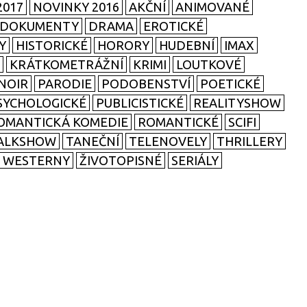
2017
NOVINKY 2016
AKČNÍ
ANIMOVANÉ
DOKUMENTY
DRAMA
EROTICKÉ
Y
HISTORICKÉ
HORORY
HUDEBNÍ
IMAX
KRÁTKOMETRÁŽNÍ
KRIMI
LOUTKOVÉ
NOIR
PARODIE
PODOBENSTVÍ
POETICKÉ
SYCHOLOGICKÉ
PUBLICISTICKÉ
REALITYSHOW
OMANTICKÁ KOMEDIE
ROMANTICKÉ
SCIFI
ALKSHOW
TANEČNÍ
TELENOVELY
THRILLERY
WESTERNY
ŽIVOTOPISNÉ
SERIÁLY