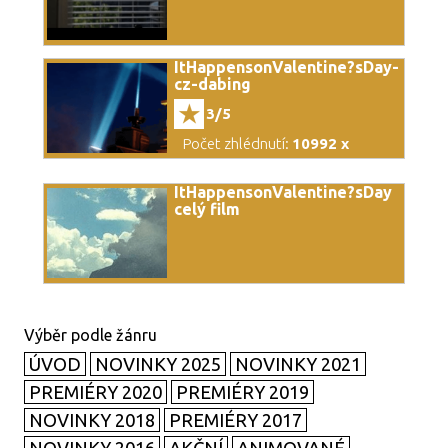
ItHappensonValentine?sDay-
cz-dabing
3/5
Počet zhlédnutí:
10992 x
ItHappensonValentine?sDay
celý film
ÚVOD
NOVINKY 2025
NOVINKY 2021
PREMIÉRY 2020
PREMIÉRY 2019
NOVINKY 2018
PREMIÉRY 2017