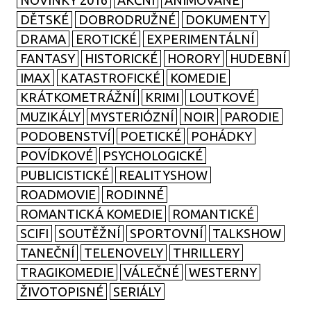
NOVINKY 2016
AKČNÍ
ANIMOVANÉ
DĚTSKÉ
DOBRODRUŽNÉ
DOKUMENTY
DRAMA
EROTICKÉ
EXPERIMENTÁLNÍ
FANTASY
HISTORICKÉ
HORORY
HUDEBNÍ
IMAX
KATASTROFICKÉ
KOMEDIE
KRÁTKOMETRÁŽNÍ
KRIMI
LOUTKOVÉ
MUZIKÁLY
MYSTERIÓZNÍ
NOIR
PARODIE
PODOBENSTVÍ
POETICKÉ
POHÁDKY
POVÍDKOVÉ
PSYCHOLOGICKÉ
PUBLICISTICKÉ
REALITYSHOW
ROADMOVIE
RODINNÉ
ROMANTICKÁ KOMEDIE
ROMANTICKÉ
SCIFI
SOUTĚŽNÍ
SPORTOVNÍ
TALKSHOW
TANEČNÍ
TELENOVELY
THRILLERY
TRAGIKOMEDIE
VÁLEČNÉ
WESTERNY
ŽIVOTOPISNÉ
SERIÁLY