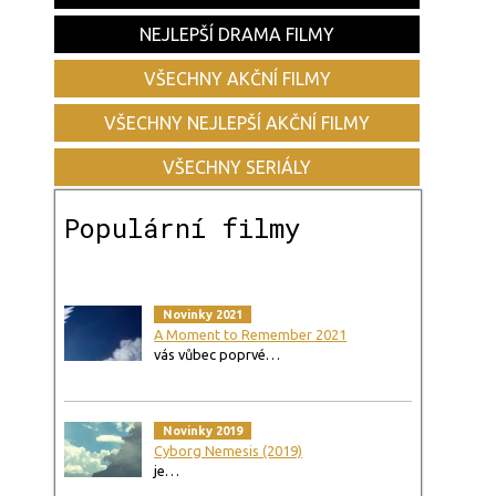
NEJLEPŠÍ DRAMA FILMY
VŠECHNY AKČNÍ FILMY
VŠECHNY NEJLEPŠÍ AKČNÍ FILMY
VŠECHNY SERIÁLY
Populární filmy
Novinky 2021
A Moment to Remember 2021
vás vůbec poprvé…
Novinky 2019
Cyborg Nemesis (2019)
je…