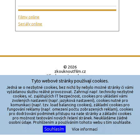
Filmy online
Seriály online
© 2026
zkouknoutfilm.cz
Všechna práva vyhrazena.
Tyto webové stránky používají cookies.
Powered by
Jedná se o nezbytné cookies, bez nichž by nebylo možné stránky či vámi
vyžádanou službu reálně provozovat. Zahrnují např. technicky nezbytné
cookies, vč. zajišťujících IT bezpečnost, cookies pro ukládání vámi
Reklama
zvolených nastavení (např. jazyková nastavení), cookies nutné pro
komunikaci (např. tzv. load balancing cookies), základní cookies pro
Sítě
fungování reklamy (např. omezení počtu zobrazených reklam), cookies
pro dodržování podmínek přístupu na naše stránky a základní cookies
Redakce
pro možnost testování nových řešení stránek. Neukládáme žádné
X
osobní údaje. Prohlížením a používáním tohoto webu s tím souhlasíte.
Souhlasím
Jakékoliv užití obsahu je bez souhlasu provozovatele zakázáno.
Více informací