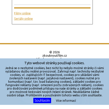
Filmy online
Seriály online
© 2026
zkouknoutfilm.cz
Všechna práva vyhrazena.
Tyto webové stránky používají cookies.
Powered by
Jedná se o nezbytné cookies, bez nichž by nebylo možné stránky či vámi
vyžádanou službu reálně provozovat. Zahrnují např. technicky nezbytné
cookies, vč. zajišťujících IT bezpečnost, cookies pro ukládání vámi
Reklama
zvolených nastavení (např. jazyková nastavení), cookies nutné pro
komunikaci (např. tzv. load balancing cookies), základní cookies pro
Sítě
fungování reklamy (např. omezení počtu zobrazených reklam), cookies
pro dodržování podmínek přístupu na naše stránky a základní cookies
Redakce
pro možnost testování nových řešení stránek. Neukládáme žádné
X
osobní údaje. Prohlížením a používáním tohoto webu s tím souhlasíte.
Souhlasím
Jakékoliv užití obsahu je bez souhlasu provozovatele zakázáno.
Více informací