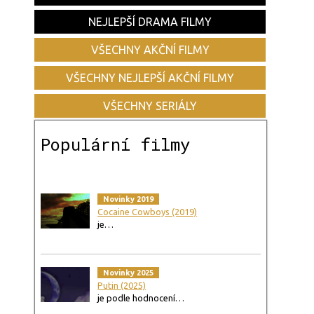
NEJLEPŠÍ DRAMA FILMY
VŠECHNY AKČNÍ FILMY
VŠECHNY NEJLEPŠÍ AKČNÍ FILMY
VŠECHNY SERIÁLY
Populární filmy
Novinky 2019
Cocaine Cowboys (2019)
je…
Novinky 2025
Putin (2025)
je podle hodnocení…