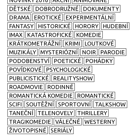
NOVINKY 2016
AKČNÍ
ANIMOVANÉ
DĚTSKÉ
DOBRODRUŽNÉ
DOKUMENTY
DRAMA
EROTICKÉ
EXPERIMENTÁLNÍ
FANTASY
HISTORICKÉ
HORORY
HUDEBNÍ
IMAX
KATASTROFICKÉ
KOMEDIE
KRÁTKOMETRÁŽNÍ
KRIMI
LOUTKOVÉ
MUZIKÁLY
MYSTERIÓZNÍ
NOIR
PARODIE
PODOBENSTVÍ
POETICKÉ
POHÁDKY
POVÍDKOVÉ
PSYCHOLOGICKÉ
PUBLICISTICKÉ
REALITYSHOW
ROADMOVIE
RODINNÉ
ROMANTICKÁ KOMEDIE
ROMANTICKÉ
SCIFI
SOUTĚŽNÍ
SPORTOVNÍ
TALKSHOW
TANEČNÍ
TELENOVELY
THRILLERY
TRAGIKOMEDIE
VÁLEČNÉ
WESTERNY
ŽIVOTOPISNÉ
SERIÁLY