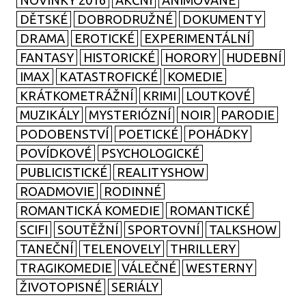
NOVINKY 2016
AKČNÍ
ANIMOVANÉ
DĚTSKÉ
DOBRODRUŽNÉ
DOKUMENTY
DRAMA
EROTICKÉ
EXPERIMENTÁLNÍ
FANTASY
HISTORICKÉ
HORORY
HUDEBNÍ
IMAX
KATASTROFICKÉ
KOMEDIE
KRÁTKOMETRÁŽNÍ
KRIMI
LOUTKOVÉ
MUZIKÁLY
MYSTERIÓZNÍ
NOIR
PARODIE
PODOBENSTVÍ
POETICKÉ
POHÁDKY
POVÍDKOVÉ
PSYCHOLOGICKÉ
PUBLICISTICKÉ
REALITYSHOW
ROADMOVIE
RODINNÉ
ROMANTICKÁ KOMEDIE
ROMANTICKÉ
SCIFI
SOUTĚŽNÍ
SPORTOVNÍ
TALKSHOW
TANEČNÍ
TELENOVELY
THRILLERY
TRAGIKOMEDIE
VÁLEČNÉ
WESTERNY
ŽIVOTOPISNÉ
SERIÁLY