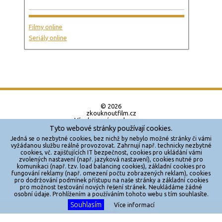
Filmy online
Seriály online
© 2026
zkouknoutfilm.cz
Všechna práva vyhrazena.
Tyto webové stránky používají cookies.
Powered by
Jedná se o nezbytné cookies, bez nichž by nebylo možné stránky či vámi
vyžádanou službu reálně provozovat. Zahrnují např. technicky nezbytné
cookies, vč. zajišťujících IT bezpečnost, cookies pro ukládání vámi
Reklama
zvolených nastavení (např. jazyková nastavení), cookies nutné pro
komunikaci (např. tzv. load balancing cookies), základní cookies pro
Sítě
fungování reklamy (např. omezení počtu zobrazených reklam), cookies
pro dodržování podmínek přístupu na naše stránky a základní cookies
Redakce
pro možnost testování nových řešení stránek. Neukládáme žádné
osobní údaje. Prohlížením a používáním tohoto webu s tím souhlasíte.
Souhlasím
Jakékoliv užití obsahu je bez souhlasu provozovatele zakázáno.
Více informací
X