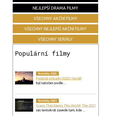
NEJLEPŠÍ DRAMA FILMY
VŠECHNY AKČNÍ FILMY
VŠECHNY NEJLEPŠÍ AKČNÍ FILMY
VŠECHNY SERIÁLY
Populární filmy
Novinky 2025
Podivné případy (2025) (seriál)
byl natočen podle…
Novinky 2021
Grace That Keeps This World, The 2021
vás tentokrát zavede tam, kde…