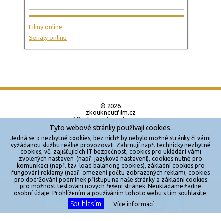
Filmy online
Seriály online
© 2026
zkouknoutfilm.cz
Všechna práva vyhrazena.
Tyto webové stránky používají cookies.
Powered by
Jedná se o nezbytné cookies, bez nichž by nebylo možné stránky či vámi
vyžádanou službu reálně provozovat. Zahrnují např. technicky nezbytné
cookies, vč. zajišťujících IT bezpečnost, cookies pro ukládání vámi
Reklama
zvolených nastavení (např. jazyková nastavení), cookies nutné pro
komunikaci (např. tzv. load balancing cookies), základní cookies pro
Sítě
fungování reklamy (např. omezení počtu zobrazených reklam), cookies
pro dodržování podmínek přístupu na naše stránky a základní cookies
Redakce
pro možnost testování nových řešení stránek. Neukládáme žádné
X
osobní údaje. Prohlížením a používáním tohoto webu s tím souhlasíte.
Souhlasím
Jakékoliv užití obsahu je bez souhlasu provozovatele zakázáno.
Více informací