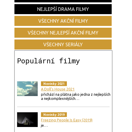
NEJLEPŠÍ DRAMA FILMY
VŠECHNY AKČNÍ FILMY
VŠECHNY NEJLEPŠÍ AKČNÍ FILMY
VŠECHNY SERIÁLY
Populární filmy
Novinky 2021
A Doll’s House 2021
přichází na plátna jako jedna z nejlepších
a nejkomplexnějších…
Novinky 2019
Freezing People Is Easy (2019)
je…