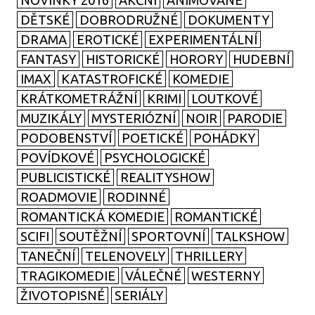
NOVINKY 2016
AKČNÍ
ANIMOVANÉ
DĚTSKÉ
DOBRODRUŽNÉ
DOKUMENTY
DRAMA
EROTICKÉ
EXPERIMENTÁLNÍ
FANTASY
HISTORICKÉ
HORORY
HUDEBNÍ
IMAX
KATASTROFICKÉ
KOMEDIE
KRÁTKOMETRÁŽNÍ
KRIMI
LOUTKOVÉ
MUZIKÁLY
MYSTERIÓZNÍ
NOIR
PARODIE
PODOBENSTVÍ
POETICKÉ
POHÁDKY
POVÍDKOVÉ
PSYCHOLOGICKÉ
PUBLICISTICKÉ
REALITYSHOW
ROADMOVIE
RODINNÉ
ROMANTICKÁ KOMEDIE
ROMANTICKÉ
SCIFI
SOUTĚŽNÍ
SPORTOVNÍ
TALKSHOW
TANEČNÍ
TELENOVELY
THRILLERY
TRAGIKOMEDIE
VÁLEČNÉ
WESTERNY
ŽIVOTOPISNÉ
SERIÁLY