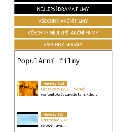
NEJLEPŠÍ DRAMA FILMY
VŠECHNY AKČNÍ FILMY
VŠECHNY NEJLEPŠÍ AKČNÍ FILMY
VŠECHNY SERIÁLY
Populární filmy
Novinky 2025
Oscar 2025 (2025) (pořad)
vás tentokrát zavede tam, kde…
Novinky 2021
Scrambled 2021
se odehrává…