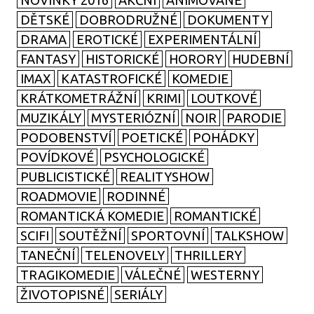
NOVINKY 2016
AKČNÍ
ANIMOVANÉ
DĚTSKÉ
DOBRODRUŽNÉ
DOKUMENTY
DRAMA
EROTICKÉ
EXPERIMENTÁLNÍ
FANTASY
HISTORICKÉ
HORORY
HUDEBNÍ
IMAX
KATASTROFICKÉ
KOMEDIE
KRÁTKOMETRÁŽNÍ
KRIMI
LOUTKOVÉ
MUZIKÁLY
MYSTERIÓZNÍ
NOIR
PARODIE
PODOBENSTVÍ
POETICKÉ
POHÁDKY
POVÍDKOVÉ
PSYCHOLOGICKÉ
PUBLICISTICKÉ
REALITYSHOW
ROADMOVIE
RODINNÉ
ROMANTICKÁ KOMEDIE
ROMANTICKÉ
SCIFI
SOUTĚŽNÍ
SPORTOVNÍ
TALKSHOW
TANEČNÍ
TELENOVELY
THRILLERY
TRAGIKOMEDIE
VÁLEČNÉ
WESTERNY
ŽIVOTOPISNÉ
SERIÁLY