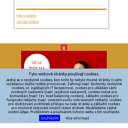
Filmy online
Seriály online
X
© 2026
zkouknoutfilm.cz
Všechna práva vyhrazena.
Tyto webové stránky používají cookies.
Powered by
Jedná se o nezbytné cookies, bez nichž by nebylo možné stránky či vámi
vyžádanou službu reálně provozovat. Zahrnují např. technicky nezbytné
cookies, vč. zajišťujících IT bezpečnost, cookies pro ukládání vámi
Reklama
zvolených nastavení (např. jazyková nastavení), cookies nutné pro
komunikaci (např. tzv. load balancing cookies), základní cookies pro
Sítě
fungování reklamy (např. omezení počtu zobrazených reklam), cookies
pro dodržování podmínek přístupu na naše stránky a základní cookies
Redakce
pro možnost testování nových řešení stránek. Neukládáme žádné
osobní údaje. Prohlížením a používáním tohoto webu s tím souhlasíte.
Souhlasím
Jakékoliv užití obsahu je bez souhlasu provozovatele zakázáno.
Více informací