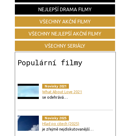
NEJLEPŠÍ DRAMA FILMY
VŠECHNY AKČNÍ FILMY
VŠECHNY NEJLEPŠÍ AKČNÍ FILMY
VŠECHNY SERIÁLY
Populární filmy
Novinky 2021
What About Love 2021
se odehrává…
Novinky 2025
Hlad po citech (2025)
je zřejmě nejdiskutovanější…