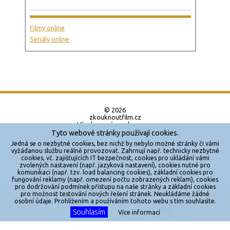
Filmy online
Seriály online
© 2026
zkouknoutfilm.cz
Všechna práva vyhrazena.
Tyto webové stránky používají cookies.
Powered by
Jedná se o nezbytné cookies, bez nichž by nebylo možné stránky či vámi
vyžádanou službu reálně provozovat. Zahrnují např. technicky nezbytné
cookies, vč. zajišťujících IT bezpečnost, cookies pro ukládání vámi
Reklama
zvolených nastavení (např. jazyková nastavení), cookies nutné pro
komunikaci (např. tzv. load balancing cookies), základní cookies pro
Sítě
fungování reklamy (např. omezení počtu zobrazených reklam), cookies
pro dodržování podmínek přístupu na naše stránky a základní cookies
Redakce
pro možnost testování nových řešení stránek. Neukládáme žádné
X
osobní údaje. Prohlížením a používáním tohoto webu s tím souhlasíte.
Souhlasím
Jakékoliv užití obsahu je bez souhlasu provozovatele zakázáno.
Více informací