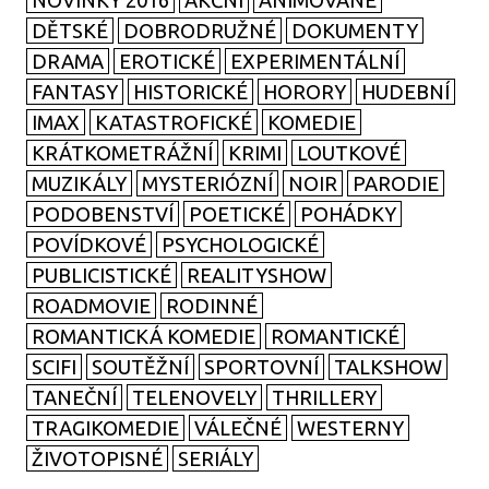
NOVINKY 2016
AKČNÍ
ANIMOVANÉ
DĚTSKÉ
DOBRODRUŽNÉ
DOKUMENTY
DRAMA
EROTICKÉ
EXPERIMENTÁLNÍ
FANTASY
HISTORICKÉ
HORORY
HUDEBNÍ
IMAX
KATASTROFICKÉ
KOMEDIE
KRÁTKOMETRÁŽNÍ
KRIMI
LOUTKOVÉ
MUZIKÁLY
MYSTERIÓZNÍ
NOIR
PARODIE
PODOBENSTVÍ
POETICKÉ
POHÁDKY
POVÍDKOVÉ
PSYCHOLOGICKÉ
PUBLICISTICKÉ
REALITYSHOW
ROADMOVIE
RODINNÉ
ROMANTICKÁ KOMEDIE
ROMANTICKÉ
SCIFI
SOUTĚŽNÍ
SPORTOVNÍ
TALKSHOW
TANEČNÍ
TELENOVELY
THRILLERY
TRAGIKOMEDIE
VÁLEČNÉ
WESTERNY
ŽIVOTOPISNÉ
SERIÁLY